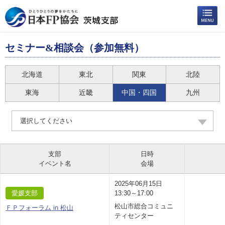
セミナー&相談会（参加無料）
北海道
東北
関東
北陸
東海
近畿
中国・四国
九州
選択してください
支部
日時
イベント名
会場
2025年06月15日
愛媛支部
13:30～17:00
松山市総合コミュニ
ＦＰフォーラム in 松山
ティセンター