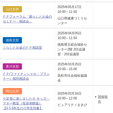
2025年05月17日
山口支部
10:00～11:50
ＦＰフォーラム「暮らしとお金の
山口県健康づくりセ
セミナー・相談会」
ンター
2025年04月05日
10:00～11:50
徳島支部
徳島県立総合福祉セ
くらしとお金のＦＰ相談室
ンター2階 201会議
室・202会議室
2025年03月25日
香川支部
10:00～15:00
ＦＰ(ファイナンシャル・プラン
高松市社会福祉協議
ナー）個別相談会
会
岡山支部
2025年03月16日
開催報
10:00～12:00
※定員に達しました※ キッズ・
告
マネー教室（投資体験版）
ピュアリティまきび
【4,5,6年生の小学生対象】