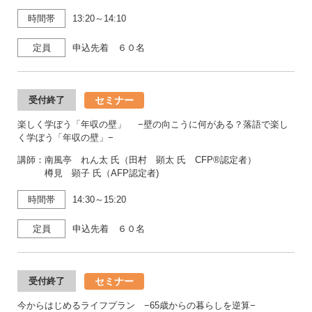
時間帯
13:20～14:10
定員
申込先着 ６０名
セミナー
受付終了
楽しく学ぼう「年収の壁」 −壁の向こうに何がある？落語で楽し
く学ぼう「年収の壁」−
講師：南風亭 れん太 氏（田村 顕太 氏 CFP®認定者）
樽見 顕子 氏（AFP認定者)
時間帯
14:30～15:20
定員
申込先着 ６０名
セミナー
受付終了
今からはじめるライフプラン −65歳からの暮らしを逆算−