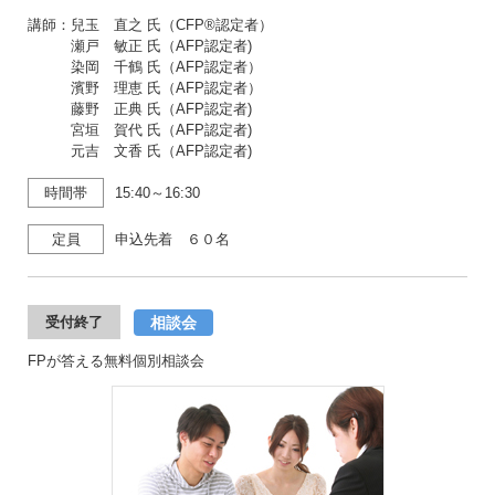
講師：兒玉 直之 氏（CFP®認定者）
瀬戸 敏正 氏（AFP認定者)
染岡 千鶴 氏（AFP認定者）
濱野 理恵 氏（AFP認定者）
藤野 正典 氏（AFP認定者)
宮垣 賀代 氏（AFP認定者)
元吉 文香 氏（AFP認定者)
時間帯
15:40～16:30
定員
申込先着 ６０名
相談会
受付終了
FPが答える無料個別相談会