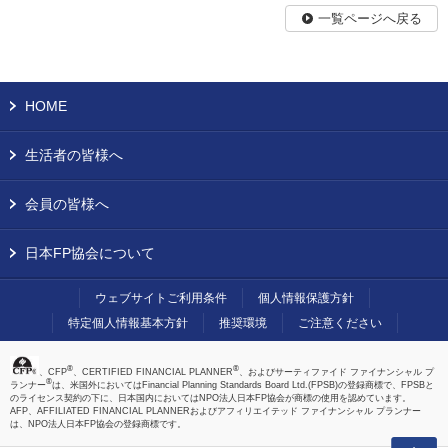
一覧ページへ戻る
HOME
生活者の皆様へ
会員の皆様へ
日本FP協会について
ウェブサイトご利用条件
個人情報保護方針
特定個人情報基本方針
推奨環境
ご注意ください
®
®
、CFP
、CERTIFIED FINANCIAL PLANNER
、およびサーティファイド ファイナンシャル プ
®
ランナー
は、米国外においてはFinancial Planning Standards Board Ltd.(FPSB)の登録商標で、FPSBと
のライセンス契約の下に、日本国内においてはNPO法人日本FP協会が商標の使用を認めています。
AFP、AFFILIATED FINANCIAL PLANNERおよびアフィリエイテッド ファイナンシャル プランナー
は、NPO法人日本FP協会の登録商標です。
上へ