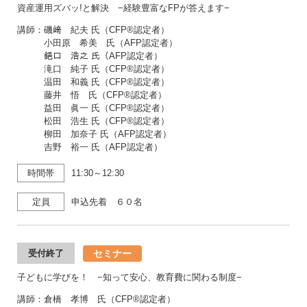
資産運用ズバッ!と解決 −経験豊富なFPが答えます−
講師：磯﨑 紀夫 氏（CFP®認定者）
小田原 希美 氏（AFP認定者）
𨦺口 浩之 氏（AFP認定者）
滝口 純子 氏（CFP®認定者）
温田 和義 氏（CFP®認定者）
藤井 悟 氏（CFP®認定者）
益田 眞一 氏（CFP®認定者）
松田 浩生 氏（CFP®認定者）
柳田 加奈子 氏（AFP認定者）
吉野 裕一 氏（AFP認定者）
時間帯
11:30～12:30
定員
申込先着 ６０名
セミナー
受付終了
子どもに学びを！ −知って安心、教育費に関わる制度−
講師：倉橋 孝博 氏（CFP®認定者）