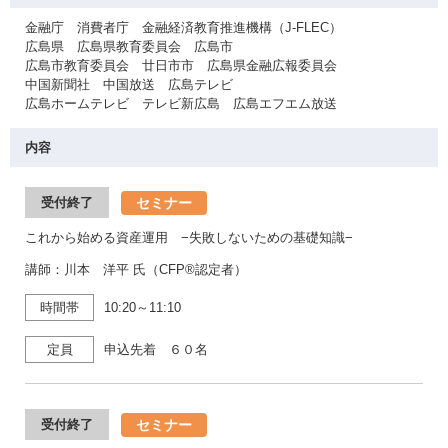
金融庁 消費者庁 金融経済教育推進機構（J-FLEC）
広島県 広島県教育委員会 広島市
広島市教育委員会 廿日市市 広島県金融広報委員会
中国新聞社 中国放送 広島テレビ
広島ホームテレビ テレビ新広島 広島エフエム放送
内容
セミナー
受付終了
これから始める資産運用 −失敗しないための基礎知識−
講師：川本 洋平 氏（CFP®認定者）
時間帯
10:20～11:10
定員
申込先着 ６０名
セミナー
受付終了