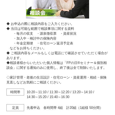
◆ お申込の際に相談内容をご入力ください。
◆ 当日は可能な範囲で相談事項に関する資料
・毎月の収支 ・源泉徴収票 ・資産状況
・加入中・検討中の保険内容
・年金定期便 ・住宅ローン返済予定表
などをお持ちください。
◆ ご相談内容をメールもしくは電話にて確認させていただく場合が
あります。
◆相談者様からいただいた個人情報は「FPの日®セミナー＆個別相
談会」に関する通知のみに使用し、終了後は全て削除いたします。
◇家計管理・老後の生活設計・住宅ローン・資産運用・相続・保険
見直しなどお気軽にご相談ください。
時間帯
10:20～11:10
/
11:30～12:20
/
13:20～14:10
/
14:30～15:20
/
15:40～16:30
定員
先着申込 各時間帯 4組 計20組（1組様 50分間）