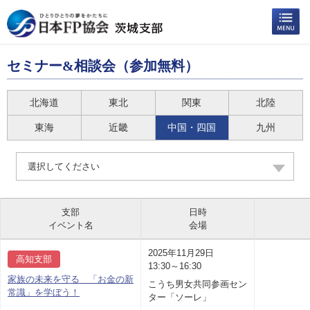
セミナー&相談会（参加無料）
北海道
東北
関東
北陸
東海
近畿
中国・四国
九州
選択してください
支部
日時
イベント名
会場
2025年11月29日
高知支部
13:30～16:30
家族の未来を守る 「お金の新
こうち男女共同参画セン
常識」を学ぼう！
ター「ソーレ」