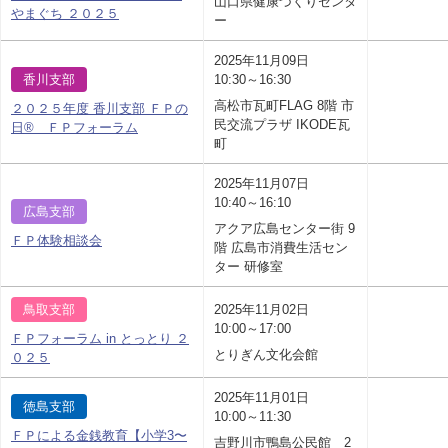
山口県健康づくりセンタ
やまぐち ２０２５
ー
2025年11月09日
香川支部
10:30～16:30
高松市瓦町FLAG 8階 市
２０２５年度 香川支部 ＦＰの
民交流プラザ IKODE瓦
日® ＦＰフォーラム
町
2025年11月07日
10:40～16:10
広島支部
アクア広島センター街 9
ＦＰ体験相談会
階 広島市消費生活セン
ター 研修室
鳥取支部
2025年11月02日
10:00～17:00
ＦＰフォーラム in とっとり ２
とりぎん文化会館
０２５
2025年11月01日
徳島支部
10:00～11:30
ＦＰによる金銭教育【小学3〜
吉野川市鴨島公民館 2