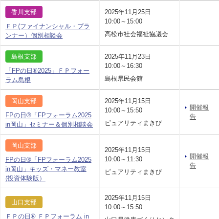
香川支部
2025年11月25日
10:00～15:00
ＦＰ(ファイナンシャル・プラ
高松市社会福祉協議会
ンナー）個別相談会
島根支部
2025年11月23日
10:00～16:30
「FPの日®2025」ＦＰフォー
島根県民会館
ラム島根
岡山支部
2025年11月15日
開催報
10:00～15:50
FPの日®「FPフォーラム2025
告
ピュアリティまきび
in岡山」セミナー＆個別相談会
岡山支部
2025年11月15日
開催報
10:00～11:30
FPの日®「FPフォーラム2025
告
in岡山」キッズ・マネー教室
ピュアリティまきび
(投資体験版）
2025年11月15日
山口支部
10:00～15:50
ＦＰの日® ＦＰフォーラム in