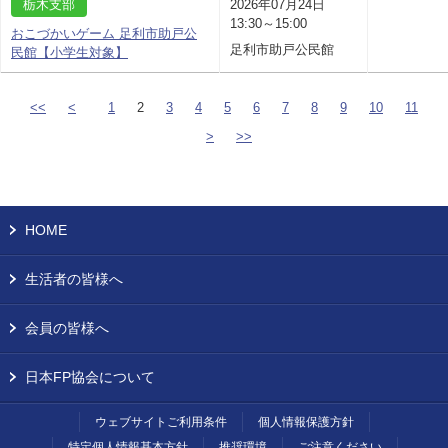
栃木支部
2026年07月24日
13:30～15:00
おこづかいゲーム 足利市助戸公
足利市助戸公民館
民館【小学生対象】
<<
<
1
2
3
4
5
6
7
8
9
10
11
>
>>
HOME
生活者の皆様へ
会員の皆様へ
日本FP協会について
ウェブサイトご利用条件
個人情報保護方針
特定個人情報基本方針
推奨環境
ご注意ください