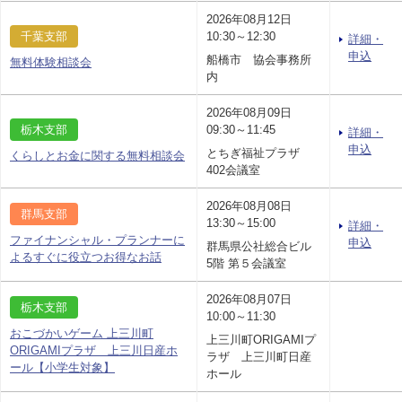
2026年08月12日
千葉支部
10:30～12:30
詳細・
申込
船橋市 協会事務所
無料体験相談会
内
2026年08月09日
栃木支部
09:30～11:45
詳細・
申込
とちぎ福祉プラザ
くらしとお金に関する無料相談会
402会議室
2026年08月08日
群馬支部
13:30～15:00
詳細・
ファイナンシャル・プランナーに
申込
群馬県公社総合ビル
よるすぐに役立つお得なお話
5階 第５会議室
2026年08月07日
栃木支部
10:00～11:30
おこづかいゲーム 上三川町
上三川町ORIGAMIプ
ORIGAMIプラザ 上三川日産ホ
ラザ 上三川町日産
ール【小学生対象】
ホール