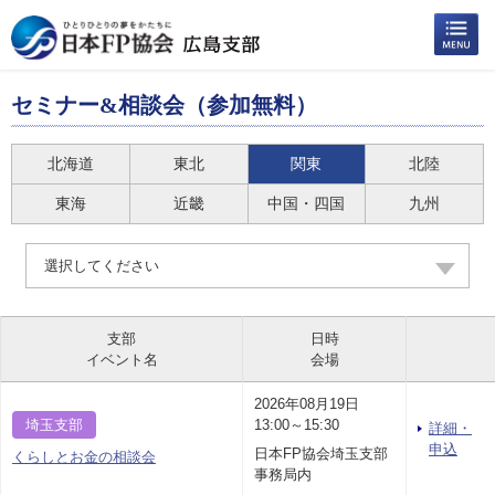
セミナー&相談会（参加無料）
北海道
東北
関東
北陸
東海
近畿
中国・四国
九州
選択してください
支部
日時
イベント名
会場
2026年08月19日
埼玉支部
13:00～15:30
詳細・
申込
日本FP協会埼玉支部
くらしとお金の相談会
事務局内