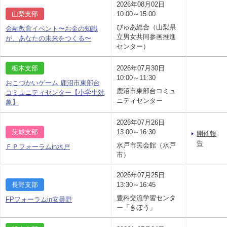
2026年08月02日
山梨支部
10:00～15:00
ぴゅあ総合（山梨県
金融教育イベント〜お金の知識
立男女共同参画推進
が、あなたの未来をつくる〜
センター）
栃木支部
2026年07月30日
10:00～11:30
おこづかいゲーム 鹿沼市東部台
鹿沼市東部台コミュ
コミュニティセンター【小学生対
ニティセンター
象】
2026年07月26日
茨城支部
13:00～16:30
開催報
告
水戸市民会館（水戸
ＦＰフォーラムin水戸
市）
2026年07月25日
長野支部
13:30～16:45
豊科交流学習センタ
FPフォーラムin安曇野
ー「きぼう」