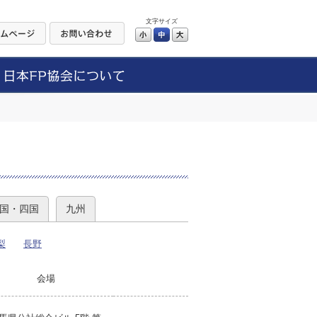
文字サイズ
小
中
大
）
国・四国
九州
梨
長野
会場