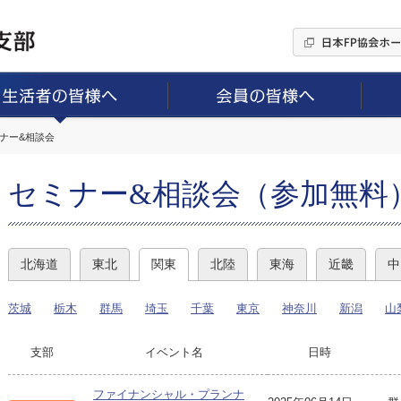
ミナー&相談会
セミナー&相談会（参加無料
北海道
東北
関東
北陸
東海
近畿
中
茨城
栃木
群馬
埼玉
千葉
東京
神奈川
新潟
山
支部
イベント名
日時
ファイナンシャル・プランナ