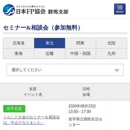
セミナー&相談会（参加無料）
北海道
東北
関東
北陸
東海
近畿
中国・四国
九州
選択してください
支部
日時
イベント名
会場
2020年08月23日
岩手支部
13:00～17:00
くらしとお金のセミナー＆相談会
岩手県立県民生活セ
は、中止となりました。
ンター