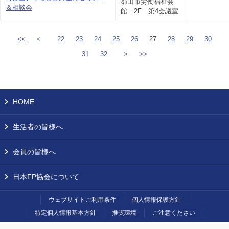
郡山市労働福祉会
＆相談会
館 2F 第4会議室
<<
<
22
23
24
25
26
27
28
29
30
31
32
>
>>
HOME
生活者の皆様へ
会員の皆様へ
日本FP協会について
ウェブサイトご利用条件
個人情報保護方針
特定個人情報基本方針
推奨環境
ご注意ください