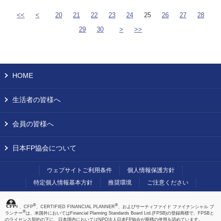
<<
<
20
21
22
23
24
25
26
27
28
29
30
>
>>
HOME
生活者の皆様へ
会員の皆様へ
日本FP協会について
ウェブサイトご利用条件
個人情報保護方針
特定個人情報基本方針
推奨環境
ご注意ください
®
®
、CFP
、CERTIFIED FINANCIAL PLANNER
、およびサーティファイド ファイナンシャル プ
®
ランナー
は、米国外においてはFinancial Planning Standards Board Ltd.(FPSB)の登録商標で、FPSBと
のライセンス契約の下に、日本国内においてはNPO法人日本FP協会が商標の使用を認めています。