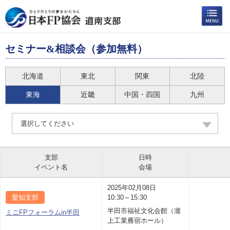
セミナー&相談会（参加無料）
北海道
東北
関東
北陸
東海
近畿
中国・四国
九州
選択してください
支部
日時
イベント名
会場
2025年02月08日
愛知支部
10:30～15:30
半田市福祉文化会館（瀧
ミニFPフォーラムin半田
上工業雁宿ホール）