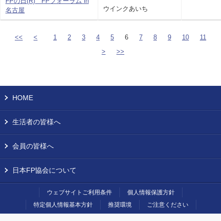
FPの日(R) FPフォーラム in
ウインクあいち
名古屋
<<
<
1
2
3
4
5
6
7
8
9
10
11
>
>>
HOME
生活者の皆様へ
会員の皆様へ
日本FP協会について
ウェブサイトご利用条件
個人情報保護方針
特定個人情報基本方針
推奨環境
ご注意ください