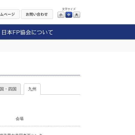
文字サイズ
小
中
大
）
国・四国
九州
会場