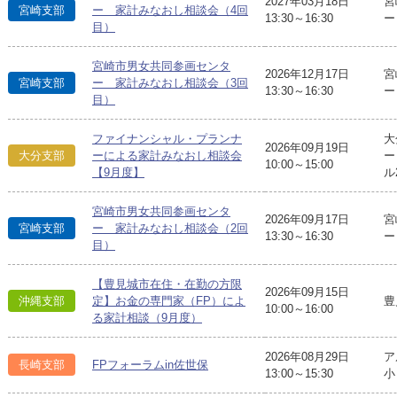
2027年03月18日
宮
宮崎支部
ー 家計みなおし相談会（4回
13:30～16:30
ー
目）
宮崎市男女共同参画センタ
2026年12月17日
宮
宮崎支部
ー 家計みなおし相談会（3回
13:30～16:30
ー
目）
ファイナンシャル・プランナ
大
2026年09月19日
大分支部
ーによる家計みなおし相談会
ー
10:00～15:00
【9月度】
ル
宮崎市男女共同参画センタ
2026年09月17日
宮
宮崎支部
ー 家計みなおし相談会（2回
13:30～16:30
ー
目）
【豊見城市在住・在勤の方限
2026年09月15日
豊
沖縄支部
定】お金の専門家（FP）によ
10:00～16:00
る家計相談（9月度）
2026年08月29日
ア
長崎支部
FPフォーラムin佐世保
13:00～15:30
小