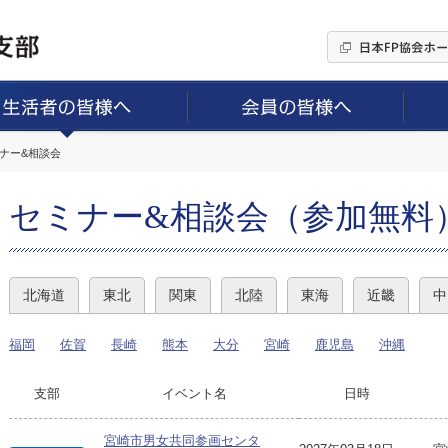
ミナー&相談会
セミナー&相談会（参加無料
北海道
東北
関東
北陸
東海
近畿
中
福岡
佐賀
長崎
熊本
大分
宮崎
鹿児島
沖縄
支部
イベント名
日時
宮崎市男女共同参画センタ