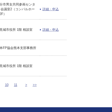
分市男女共同参画センタ
 会議室2（コンパルホー
詳細・申込
2F）
見城市役所 1階 相談室
詳細・申込
本FP協会熊本支部事務所
見城市役所 1階 相談室
10
11
>
>>