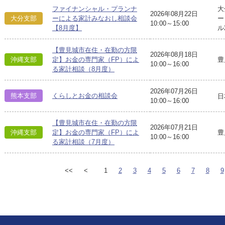
ファイナンシャル・プランナ
大
2026年08月22日
大分支部
ーによる家計みなおし相談会
ー
10:00～15:00
【8月度】
ル
【豊見城市在住・在勤の方限
2026年08月18日
豊
沖縄支部
定】お金の専門家（FP）によ
10:00～16:00
る家計相談（8月度）
2026年07月26日
熊本支部
くらしとお金の相談会
日
10:00～16:00
【豊見城市在住・在勤の方限
2026年07月21日
豊
沖縄支部
定】お金の専門家（FP）によ
10:00～16:00
る家計相談（7月度）
<<
<
1
2
3
4
5
6
7
8
9