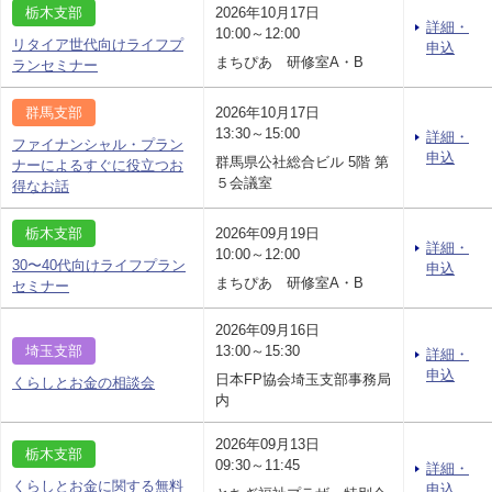
栃木支部
2026年10月17日
詳細・
10:00～12:00
リタイア世代向けライフプ
申込
まちぴあ 研修室A・B
ランセミナー
群馬支部
2026年10月17日
13:30～15:00
詳細・
ファイナンシャル・プラン
申込
群馬県公社総合ビル 5階 第
ナーによるすぐに役立つお
５会議室
得なお話
栃木支部
2026年09月19日
詳細・
10:00～12:00
30〜40代向けライフプラン
申込
まちぴあ 研修室A・B
セミナー
2026年09月16日
埼玉支部
13:00～15:30
詳細・
申込
日本FP協会埼玉支部事務局
くらしとお金の相談会
内
2026年09月13日
栃木支部
09:30～11:45
詳細・
くらしとお金に関する無料
申込