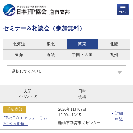
セミナー&相談会（参加無料）
北海道
東北
関東
北陸
東海
近畿
中国・四国
九州
選択してください
支部
日時
イベント名
会場
千葉支部
2026年11月07日
詳細・
12:00～16:15
FPの日® ＦＰフォーラム
申込
船橋市勤労市民センター
2026 in 船橋