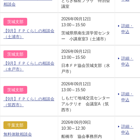
とちぎ福祉プラザ 特別会
相談会
議室
2026年09月12日
茨城支部
13:00～15:50
詳細・
【9月】ＦＰくらしの相談会
申込
茨城県県南生涯学習センタ
（土浦市）
ー 小講座室3（土浦市）
2026年09月12日
茨城支部
13:00～15:50
詳細・
【9月】ＦＰくらしの相談会
申込
日本ＦＰ協会茨城支部（水
（水戸市）
戸市）
2026年09月12日
茨城支部
13:00～15:50
詳細・
しもだて地域交流センター
【9月】ＦＰくらしの相談会
申込
アルテリオ 会議室A（筑
（筑西市）
西市）
2026年09月09日
千葉支部
詳細・
10:30～12:30
申込
無料体験相談会
船橋市 協会事務所内