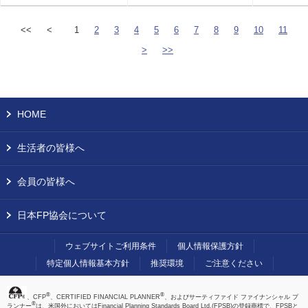
<<
<
1
2
3
4
5
6
7
8
9
10
11
>
>>
HOME
生活者の皆様へ
会員の皆様へ
日本FP協会について
ウェブサイトご利用条件
個人情報保護方針
特定個人情報基本方針
推奨環境
ご注意ください
®
®
、CFP
、CERTIFIED FINANCIAL PLANNER
、およびサーティファイド ファイナンシャル プ
®
ランナー
は、米国外においてはFinancial Planning Standards Board Ltd.(FPSB)の登録商標で、FPSBと