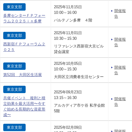
東京支部
2025年11月15日
開催報
10:00～16:00
多摩センターＦＰフォー
告
パルテノン多摩 ４階
ラム２０２５ｉｎ多摩
2025年11月01日
東京支部
10:30～15:30
開催報
西新宿ＦＰフォーラム２
告
リファレンス西新宿大京ビル
０２５
貸会議室
2025年10月05日
東京支部
開催報
10:00～15:30
告
第52回 大田区生活展
大田区立消費者生活センター
東京支部
2025年09月23日
13:15～16:30
共催イベント 複利と積
開催報
立効果を最大活用〜今す
告
アルカディア市ケ谷 私学会館
ぐ始める長期的な資産形
5階
成〜
東京支部
2025年02月09日
開催報