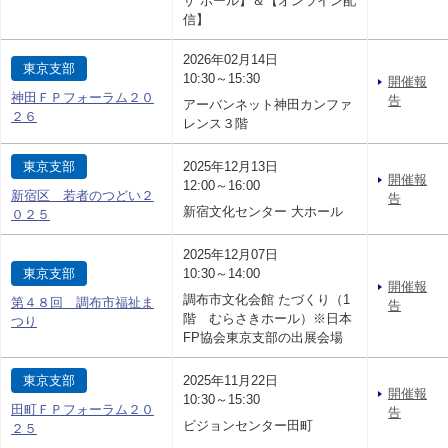
ザ ホール】＆【オンライン配
信】
2026年02月14日
東京支部
10:30～15:30
開催報
神田ＦＰフォーラム２０
告
アーバンネット神田カンファ
２６
レンス３階
東京支部
2025年12月13日
開催報
12:00～16:00
新宿区 若者のつどい２
告
新宿文化センター 大ホール
０２５
2025年12月07日
東京支部
10:30～14:00
開催報
調布市文化会館 たづくり（1
第４８回 調布市福祉ま
告
階 むらさきホール）※日本
つり
FP協会東京支部の出展会場
東京支部
2025年11月22日
開催報
10:30～15:30
田町ＦＰフォーラム２０
告
ビジョンセンター田町
２５