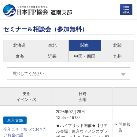
セミナー&相談会（参加無料）
北海道
東北
関東
北陸
東海
近畿
中国・四国
九州
選択してください
支部
日時
イベント名
会場
2026年02月28日
13:35～16:00
東京支部
開催報
★ハイブリッド開催★【リア
今年こそ！知っておきた
告
ル会場：東京ウィメンズプラ
いお金の話