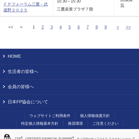
10:30～15:30
ＦＰフォーラム三鷹・武
告
三鷹産業プラザ７階
蔵野２０２５
<<
<
1
2
3
4
5
6
7
8
9
>
>>
HOME
生活者の皆様へ
会員の皆様へ
日本FP協会について
ウェブサイトご利用条件
個人情報保護方針
特定個人情報基本方針
推奨環境
ご注意ください
®
®
、CFP
、CERTIFIED FINANCIAL PLANNER
、およびサーティファイド ファイナンシャル プ