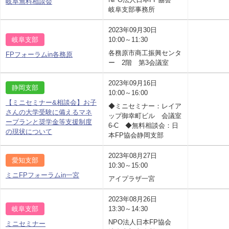
岐阜無料相談会
岐阜支部事務所
2023年09月30日
岐阜支部
10:00～11:30
各務原市商工振興センタ
FPフォーラムin各務原
ー 2階 第3会議室
2023年09月16日
静岡支部
10:00～16:00
【ミニセミナー&相談会】お子
◆ミニセミナー：レイア
さんの大学受験に備えるマネ
ップ御幸町ビル 会議室
ープランと奨学金等支援制度
6-C ◆無料相談会：日
の現状について
本FP協会静岡支部
2023年08月27日
愛知支部
10:30～15:00
ミニFPフォーラムin一宮
アイプラザ一宮
2023年08月26日
岐阜支部
13:30～14:30
NPO法人日本FP協会
ミニセミナー