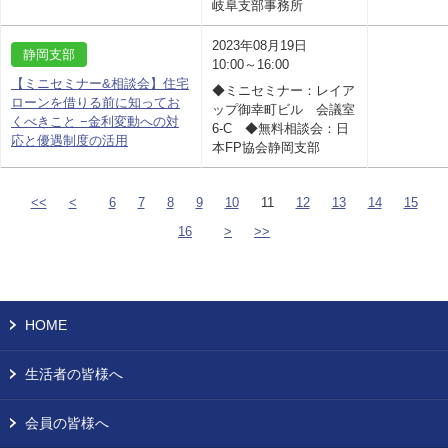
岐阜支部事務所
2023年08月19日
静岡支部
10:00～16:00
【ミニセミナー&相談会】住宅
◆ミニセミナー：レイア
ローンを借りる前に知ってお
ップ御幸町ビル 会議室
くべきこと −金利変動への対
6-C ◆無料相談会：日
応と優遇制度の活用
本FP協会静岡支部
<<
<
6
7
8
9
10
11
12
13
14
15
16
>
>>
HOME
生活者の皆様へ
会員の皆様へ