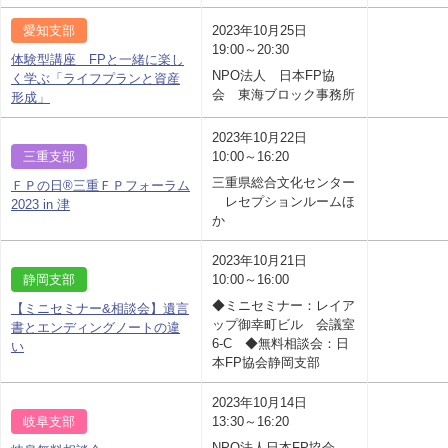
愛知支部
2023年10月25日
19:00～20:30
体験型講座 FPと一緒に楽し
NPO法人 日本FP協
く学ぶ「ライフプランと資産
会 東海ブロック事務所
形成」
2023年10月22日
三重支部
10:00～16:20
三重県総合文化センター
ＦＰの日®三重ＦＰフォーラム
レセプションルームほ
2023 in 津
か
2023年10月21日
静岡支部
10:00～16:00
◆ミニセミナー：レイア
【ミニセミナー&相談会】遺言
ップ御幸町ビル 会議室
書とエンディングノートの違
6-C ◆無料相談会：日
い
本FP協会静岡支部
2023年10月14日
岐阜支部
13:30～16:20
NPO法人日本FP協会