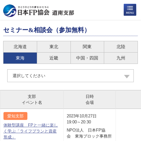
セミナー&相談会（参加無料）
北海道
東北
関東
北陸
東海
近畿
中国・四国
九州
選択してください
支部
日時
イベント名
会場
愛知支部
2023年10月27日
19:00～20:30
体験型講座 FPと一緒に楽し
NPO法人 日本FP協
く学ぶ「ライフプランと資産
会 東海ブロック事務所
形成」