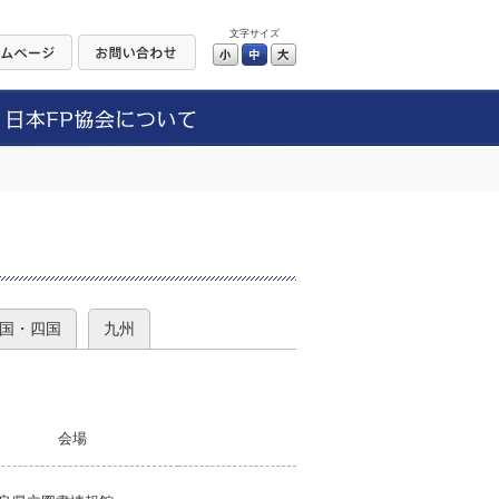
文字サイズ
小
中
大
）
国・四国
九州
会場