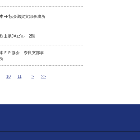
本FP協会滋賀支部事務所
歌山県JAビル 2階
本ＦＰ協会 奈良支部事
所
10
11
>
>>