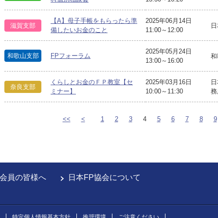
【A】母子手帳をもらったら準
2025年06月14日
滋賀支部
日
備したいお金のこと
11:00～12:00
2025年05月24日
和歌山支部
FPフォーラム
和
13:00～16:00
くらしとお金のＦＰ教室【セ
2025年03月16日
日
奈良支部
ミナー】
10:00～11:30
務
<<
<
1
2
3
4
5
6
7
8
9
会員の皆様へ
日本FP協会について
特定個人情報基本方針
推奨環境
ご注意ください