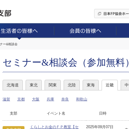
ミナー&相談会
セミナー&相談会（参加無料
北海道
東北
関東
北陸
東海
近畿
中
滋賀
京都
大阪
兵庫
奈良
和歌山
支部
イベント名
日時
くらしとお金のＦＰ教室【セ
2025年09月07日