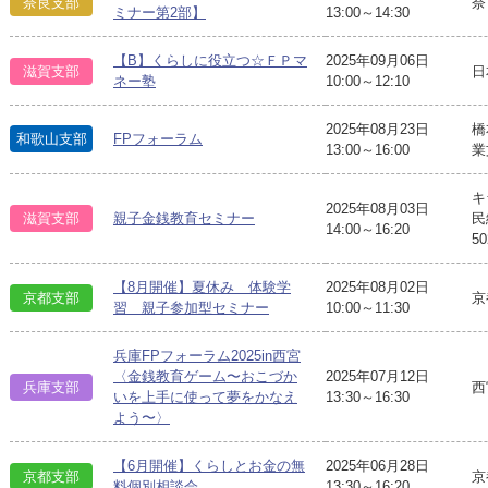
奈良支部
奈
ミナー第2部】
13:00～14:30
【B】くらしに役立つ☆ＦＰマ
2025年09月06日
滋賀支部
日
ネー塾
10:00～12:10
2025年08月23日
橋
和歌山支部
FPフォーラム
13:00～16:00
業
キ
2025年08月03日
滋賀支部
親子金銭教育セミナー
民
14:00～16:20
5
【8月開催】夏休み 体験学
2025年08月02日
京都支部
京
習 親子参加型セミナー
10:00～11:30
兵庫FPフォーラム2025in西宮
〈金銭教育ゲーム〜おこづか
2025年07月12日
兵庫支部
西
いを上手に使って夢をかなえ
13:30～16:30
よう〜〉
【6月開催】くらしとお金の無
2025年06月28日
京都支部
京
料個別相談会
13:30～16:20