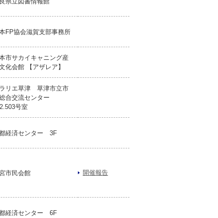
良県立図書情報館
本FP協会滋賀支部事務所
本市サカイキャニング産
文化会館 【アザレア】
ラリエ草津 草津市立市
総合交流センター
02.503号室
都経済センター 3F
開催報告
宮市民会館
都経済センター 6F