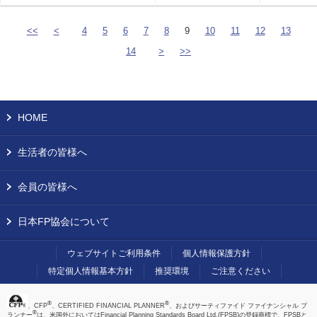
<<
<
4
5
6
7
8
9
10
11
12
13
14
>
>>
HOME
生活者の皆様へ
会員の皆様へ
日本FP協会について
ウェブサイトご利用条件
個人情報保護方針
特定個人情報基本方針
推奨環境
ご注意ください
®
®
、CFP
、CERTIFIED FINANCIAL PLANNER
、およびサーティファイド ファイナンシャル プ
®
ランナー
は、米国外においてはFinancial Planning Standards Board Ltd.(FPSB)の登録商標で、FPSBと