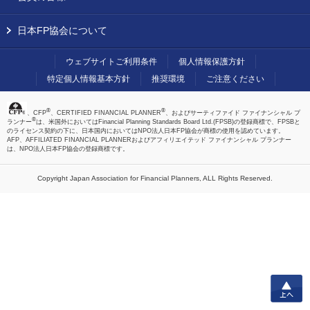
日本FP協会について
ウェブサイトご利用条件
個人情報保護方針
特定個人情報基本方針
推奨環境
ご注意ください
®
®
、CFP
、CERTIFIED FINANCIAL PLANNER
、およびサーティファイド ファイナンシャル プ
®
ランナー
は、米国外においてはFinancial Planning Standards Board Ltd.(FPSB)の登録商標で、FPSBと
のライセンス契約の下に、日本国内においてはNPO法人日本FP協会が商標の使用を認めています。
AFP、AFFILIATED FINANCIAL PLANNERおよびアフィリエイテッド ファイナンシャル プランナー
は、NPO法人日本FP協会の登録商標です。
Copyright Japan Association for Financial Planners,
ALL Rights Reserved.
上へ