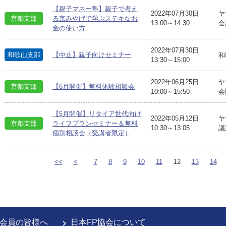
【親子マネー塾】親子で考え
2022年07月30日
ヤ
京都支部
る京みやげで学ぶステキなお
13:00～14:30
会
金の使い方
2022年07月30日
和歌山支部
【中止】親子向けセミナー
和
13:30～15:00
2022年06月25日
ヤ
京都支部
【6月開催】無料体験相談会
10:00～15:50
会
【5月開催】リタイア世代向け
2022年05月12日
ヤ
京都支部
ライフプランセミナー＆無料
10:30～13:05
議
個別相談会（受講者限定）
<<
<
7
8
9
10
11
12
13
14
会員の皆様へ
日本FP協会について