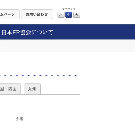
文字サイズ
小
中
大
）
国・四国
九州
会場