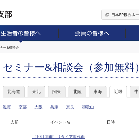
ミナー&相談会
セミナー&相談会（参加無料
北海道
東北
関東
北陸
東海
近畿
中
滋賀
京都
大阪
兵庫
奈良
和歌山
支部
イベント名
日時
【10月開催】リタイア世代向