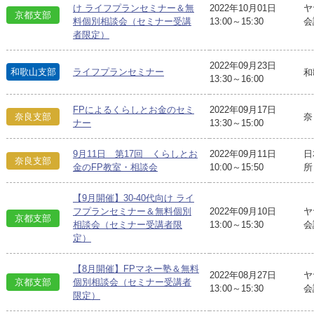
け ライフプランセミナー＆無
2022年10月01日
ヤ
京都支部
料個別相談会（セミナー受講
13:00～15:30
会
者限定）
2022年09月23日
和歌山支部
ライフプランセミナー
和
13:30～16:00
FPによるくらしとお金のセミ
2022年09月17日
奈良支部
奈
ナー
13:30～15:00
9月11日 第17回 くらしとお
2022年09月11日
日
奈良支部
金のFP教室・相談会
10:00～15:50
所
【9月開催】30-40代向け ライ
フプランセミナー＆無料個別
2022年09月10日
ヤ
京都支部
相談会（セミナー受講者限
13:00～15:30
会
定）
【8月開催】FPマネー塾＆無料
2022年08月27日
ヤ
京都支部
個別相談会（セミナー受講者
13:00～15:30
会
限定）