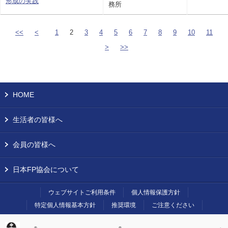
形成の実践
務所
<<
<
1
2
3
4
5
6
7
8
9
10
11
>
>>
HOME
生活者の皆様へ
会員の皆様へ
日本FP協会について
ウェブサイトご利用条件
個人情報保護方針
特定個人情報基本方針
推奨環境
ご注意ください