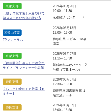
京都支部
2026年06月20日
10:00～11:30
【親子体験学習】京みやげで
京都経済センター 3F
学ぶステキなお金の使い方
2026年06月13日
和歌山支部
13:00～16:00
和歌山県JAビル 1A会
FPフォーラム
議室
2026年03月07日
京都支部
11:15～15:30
【舞鶴開催】暮らしに役立つ
舞鶴赤れんがパーク 2
ライフプランセミナーin舞鶴
号棟（市政ホール）
2026年03月07日
奈良支部
12:30～15:50
くらしとお金のＦＰ教室【セ
奈良県立図書情報館 １
ミナー】
階交流ホール
2026年03月07日
奈良支部
13:00～13:50