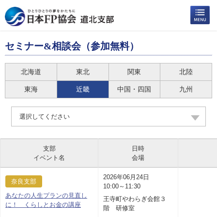
セミナー&相談会（参加無料）
北海道
東北
関東
北陸
東海
近畿
中国・四国
九州
選択してください
支部
日時
イベント名
会場
2026年06月24日
奈良支部
10:00～11:30
あなたの人生プランの見直し
王寺町やわらぎ会館３
に！ くらしとお金の講座
階 研修室