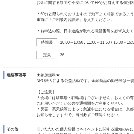
お金に関する疑問や不安についてFPがお答えする個別
＊50分と限られておりますので効率よく相談できるよう
事前に「ご相談内容詳細」を入力ください。
＊お申込の際、日中連絡が取れる電話番号を必ず入力く
時間帯
10:00～10:50
/
11:00～11:50
/
15:00～15:
定員
36
連絡事項等
★参加無料★
NPO法人による公益活動です。金融商品の勧誘等は一
【ご注意】
＊会場には駐車場・駐輪場はございません。お近くの有
ご利用いただくか公共交通機関をご利用ください。
＊災害、悪天候等によって急遽中止になる場合は、京都
お知らせしますので、当日必ずご確認ください。
その他
※いただいた個人情報は本イベントに関する通知のみに