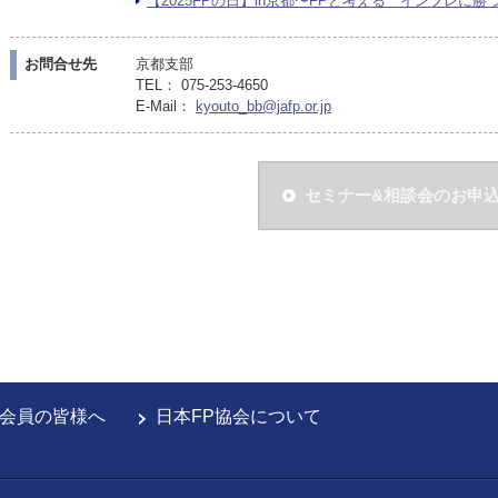
【2025FPの日】in京都〜FPと考える インフレに勝つ家
お問合せ先
京都支部
TEL： 075-253-4650
E-Mail：
kyouto_bb@jafp.or.jp
セミナー&相談会のお申
会員の皆様へ
日本FP協会について