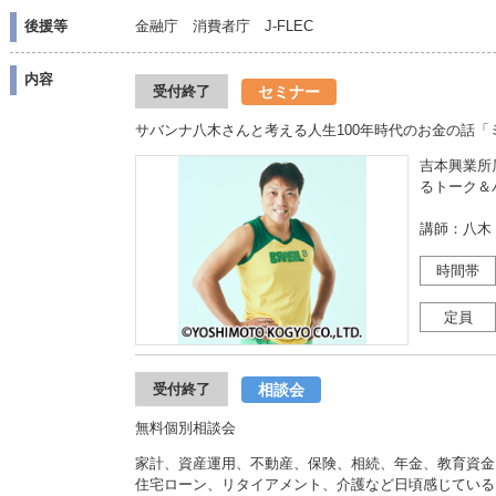
後援等
金融庁 消費者庁 J-FLEC
内容
セミナー
受付終了
サバンナ八木さんと考える人生100年時代のお金の話
吉本興業所
るトーク＆
講師：八木
時間帯
定員
相談会
受付終了
無料個別相談会
家計、資産運用、不動産、保険、相続、年金、教育資金
住宅ローン、リタイアメント、介護など日頃感じている