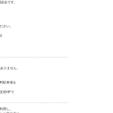
相談会です。
ださい。
50
切ありません。
料駐車場を
支部HPで
利用し、