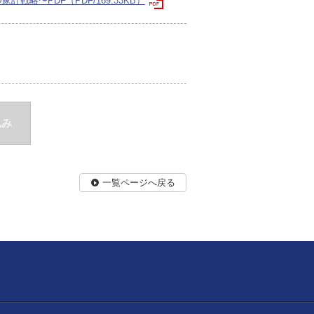
計戦略〜PDF（PDF/169.33KB）
込み
一覧ページへ戻る