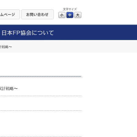
文字サイズ
小
中
大
家計戦略〜
つ家計戦略〜