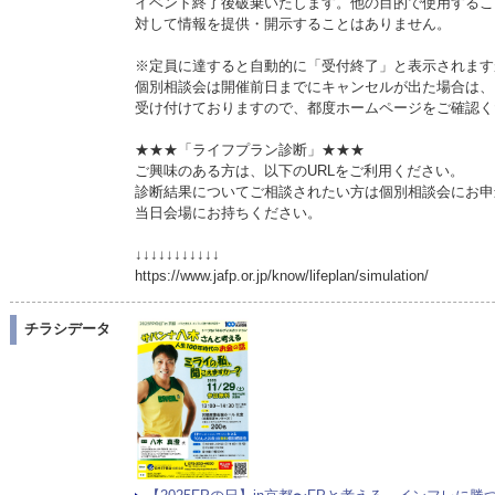
イベント終了後破棄いたします。他の目的で使用するこ
対して情報を提供・開示することはありません。
※定員に達すると自動的に「受付終了」と表示されます
個別相談会は開催前日までにキャンセルが出た場合は、
受け付けておりますので、都度ホームページをご確認く
★★★「ライフプラン診断」★★★
ご興味のある方は、以下のURLをご利用ください。
診断結果についてご相談されたい方は個別相談会にお申
当日会場にお持ちください。
↓↓↓↓↓↓↓↓↓↓↓
https://www.jafp.or.jp/know/lifeplan/simulation/
チラシデータ