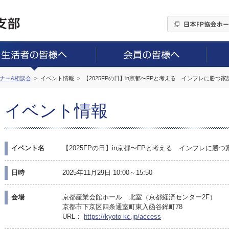
ミナー&相談会
イベント情報
【2025FPの日】in京都〜FPと考える インフレに勝つ
イベント情報
イベント名
【2025FPの日】in京都〜FPと考える インフレに勝
日時
2025年11月29日 10:00～15:50
会場
京都産業会館ホール 北室（京都経済センター2F）
京都市下京区四条通室町東入函谷鉾町78
URL：
https://kyoto-kc.jp/access