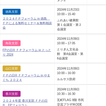
タジオ
2024年11月23日
徳島支部
10:00～15:40
２０２４ＦＰフォーラム in 徳島
ふれあい健康館
ＦＰによる無料セミナー＆無料相談
第１会議室・第２
会
会議室
2024年11月09日
鳥取支部
10:00～17:05
とりぎん文化会
FPの日® ＦＰフォーラム in とっと
館 第4会議室・第
り 2024
6会議室
山口支部
2024年11月09日
10:00～16:00
ＦＰの日® ＦＰフォーラム in やま
ルルサス防府
ぐち ２０２４
2024年11月09日
香川支部
10:30～16:30
瓦町FLAG 8階 市民
２０２４年度 香川支部 ＦＰの日
交流プラザIKODE
® FPフォーラム