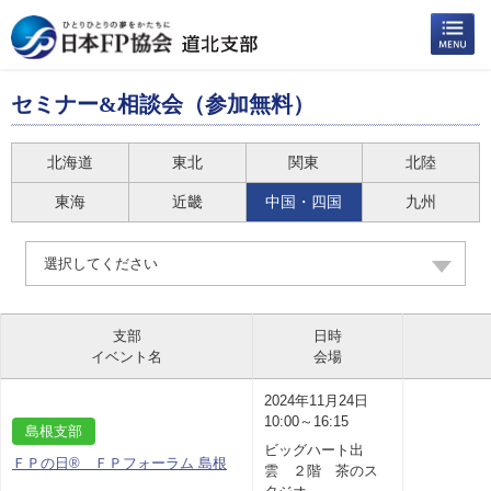
セミナー&相談会（参加無料）
北海道
東北
関東
北陸
東海
近畿
中国・四国
九州
選択してください
支部
日時
イベント名
会場
2024年11月24日
10:00～16:15
島根支部
ビッグハート出
ＦＰの日® ＦＰフォーラム 島根
雲 ２階 茶のス