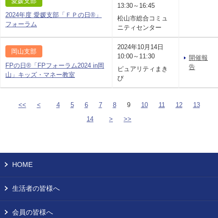
愛媛支部
13:30～16:45
2024年度 愛媛支部「ＦＰの日®」
松山市総合コミュ
フォーラム
ニティセンター
2024年10月14日
岡山支部
10:00～11:30
開催報
FPの日®「FPフォーラム2024 in岡
告
ピュアリティまき
山」キッズ・マネー教室
び
<<
<
4
5
6
7
8
9
10
11
12
13
14
>
>>
HOME
生活者の皆様へ
会員の皆様へ