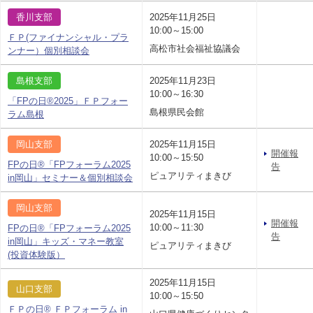
香川支部
2025年11月25日
10:00～15:00
ＦＰ(ファイナンシャル・プラ
高松市社会福祉協議会
ンナー）個別相談会
島根支部
2025年11月23日
10:00～16:30
「FPの日®2025」ＦＰフォー
島根県民会館
ラム島根
岡山支部
2025年11月15日
開催報
10:00～15:50
FPの日®「FPフォーラム2025
告
ピュアリティまきび
in岡山」セミナー＆個別相談会
岡山支部
2025年11月15日
開催報
10:00～11:30
FPの日®「FPフォーラム2025
告
in岡山」キッズ・マネー教室
ピュアリティまきび
(投資体験版）
2025年11月15日
山口支部
10:00～15:50
ＦＰの日® ＦＰフォーラム in