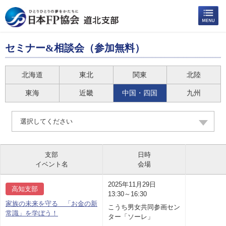
セミナー&相談会（参加無料）
北海道
東北
関東
北陸
東海
近畿
中国・四国
九州
選択してください
支部
日時
イベント名
会場
2025年11月29日
高知支部
13:30～16:30
家族の未来を守る 「お金の新
こうち男女共同参画セン
常識」を学ぼう！
ター「ソーレ」