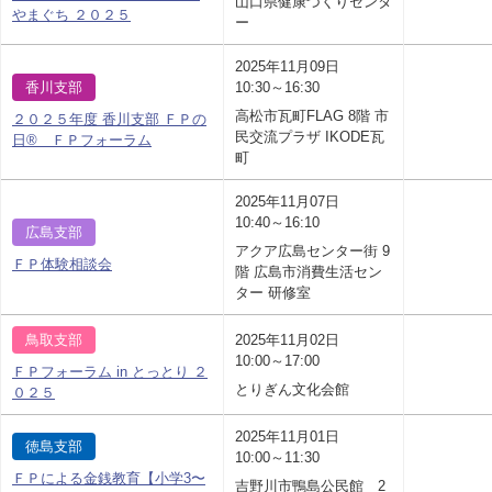
山口県健康づくりセンタ
やまぐち ２０２５
ー
2025年11月09日
香川支部
10:30～16:30
高松市瓦町FLAG 8階 市
２０２５年度 香川支部 ＦＰの
民交流プラザ IKODE瓦
日® ＦＰフォーラム
町
2025年11月07日
10:40～16:10
広島支部
アクア広島センター街 9
ＦＰ体験相談会
階 広島市消費生活セン
ター 研修室
鳥取支部
2025年11月02日
10:00～17:00
ＦＰフォーラム in とっとり ２
とりぎん文化会館
０２５
2025年11月01日
徳島支部
10:00～11:30
ＦＰによる金銭教育【小学3〜
吉野川市鴨島公民館 2