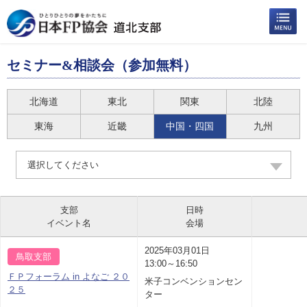
セミナー&相談会（参加無料）
北海道
東北
関東
北陸
東海
近畿
中国・四国
九州
選択してください
支部
日時
イベント名
会場
2025年03月01日
鳥取支部
13:00～16:50
ＦＰフォーラム in よなご ２０
米子コンベンションセン
２５
ター