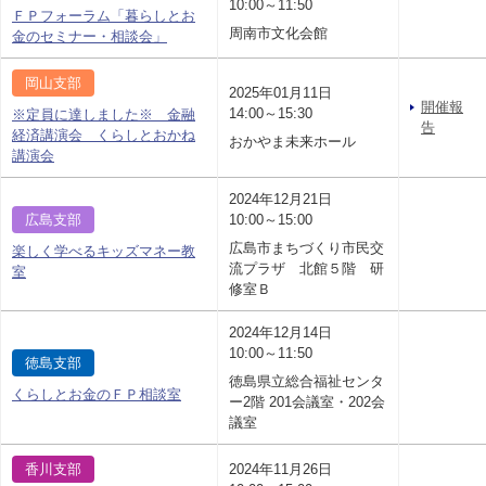
10:00～11:50
ＦＰフォーラム「暮らしとお
周南市文化会館
金のセミナー・相談会」
岡山支部
2025年01月11日
開催報
14:00～15:30
※定員に達しました※ 金融
告
経済講演会 くらしとおかね
おかやま未来ホール
講演会
2024年12月21日
広島支部
10:00～15:00
広島市まちづくり市民交
楽しく学べるキッズマネー教
流プラザ 北館５階 研
室
修室Ｂ
2024年12月14日
10:00～11:50
徳島支部
徳島県立総合福祉センタ
くらしとお金のＦＰ相談室
ー2階 201会議室・202会
議室
香川支部
2024年11月26日