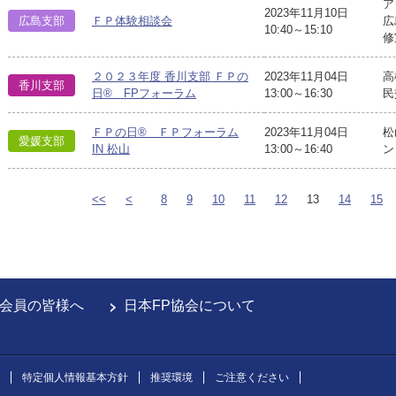
ア
2023年11月10日
広島支部
ＦＰ体験相談会
広
10:40～15:10
修
２０２３年度 香川支部 ＦＰの
2023年11月04日
高
香川支部
日® FPフォーラム
13:00～16:30
民
ＦＰの日® ＦＰフォーラム
2023年11月04日
松
愛媛支部
IN 松山
13:00～16:40
ン
<<
<
8
9
10
11
12
13
14
15
会員の皆様へ
日本FP協会について
特定個人情報基本方針
推奨環境
ご注意ください