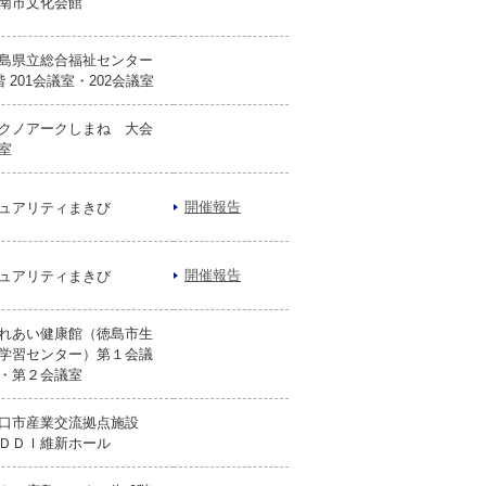
南市文化会館
島県立総合福祉センター
階 201会議室・202会議室
クノアークしまね 大会
室
開催報告
ュアリティまきび
開催報告
ュアリティまきび
れあい健康館（徳島市生
学習センター）第１会議
・第２会議室
口市産業交流拠点施設
ＤＤＩ維新ホール