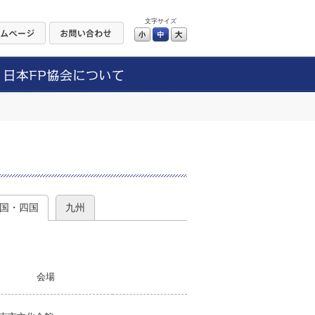
文字サイズ
小
中
大
）
国・四国
九州
会場