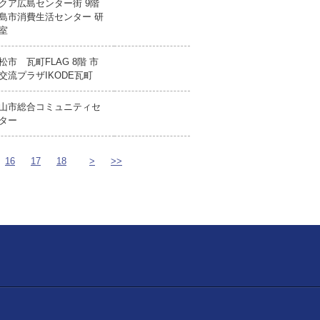
クア広島センター街 9階
島市消費生活センター 研
室
松市 瓦町FLAG 8階 市
交流プラザIKODE瓦町
山市総合コミュニティセ
ター
16
17
18
>
>>