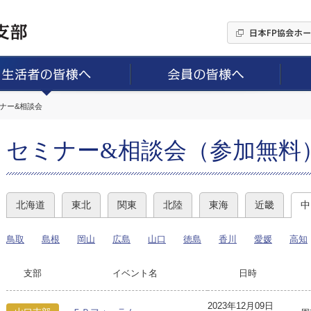
ミナー&相談会
セミナー&相談会（参加無料
北海道
東北
関東
北陸
東海
近畿
中
鳥取
島根
岡山
広島
山口
徳島
香川
愛媛
高知
支部
イベント名
日時
2023年12月09日