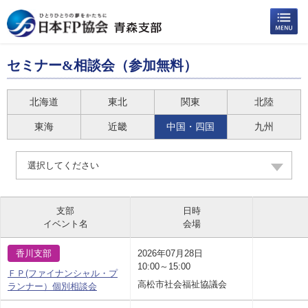
セミナー&相談会（参加無料）
北海道
東北
関東
北陸
東海
近畿
中国・四国
九州
選択してください
支部
日時
イベント名
会場
香川支部
2026年07月28日
10:00～15:00
ＦＰ(ファイナンシャル・プ
高松市社会福祉協議会
ランナー）個別相談会