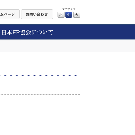
文字サイズ
小
中
大