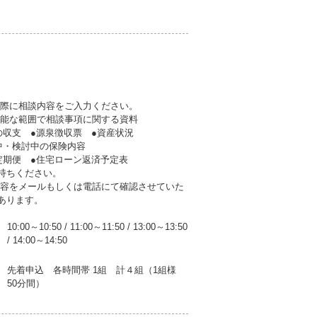
の際に相談内容をご入力ください。
可能な範囲で相談事項に関する資料
支 ●源泉徴収票 ●資産状況
・検討中の保険内容
期便 ●住宅ローン返済予定表
持ちください。
内容をメールもしくは電話にて確認させていた
あります。
10:00～10:50
/
11:00～11:50
/
13:00～13:50
/
14:00～14:50
先着申込 各時間帯 1組 計４組（1組様
50分間）