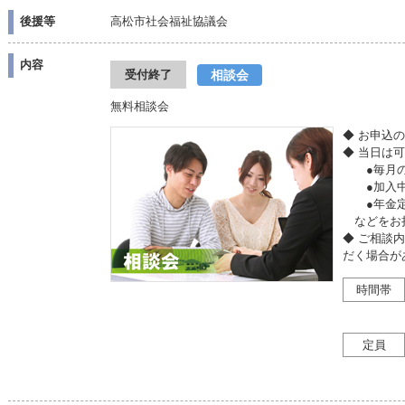
後援等
高松市社会福祉協議会
内容
相談会
受付終了
無料相談会
◆ お申込
◆ 当日は
●毎月の収
●加入中
●年金定
などをお
◆ ご相談
だく場合が
時間帯
定員