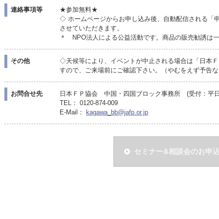
連絡事項等
★参加無料★
◇ ホームページからお申し込み後、自動配信される「
させていただきます。
＊ NPO法人による公益活動です。商品の販売勧誘は
その他
◇天候等により、イベントが中止される場合は「日本Ｆ
すので、ご来場前にご確認下さい。（やむをえず予告な
お問合せ先
日本ＦＰ協会 中国・四国ブロック事務所 (受付：平日10:
TEL： 0120-874-009
E-Mail：
kagawa_bb@jafp.or.jp
セミナー&相談会のお申