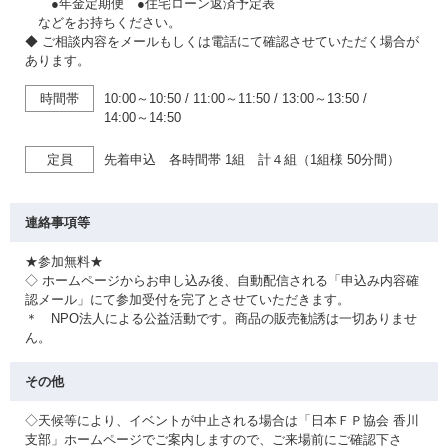
●年金定期便 ●住宅ローン返済予定表
などをお持ちください。
◆ ご相談内容をメールもしくは電話にて確認させていただく場合が
あります。
時間帯
10:00～10:50
/
11:00～11:50
/
13:00～13:50
/
14:00～14:50
定員
先着申込 各時間帯 1組 計４組（1組様 50分間）
連絡事項等
★参加無料★
◇ ホームページからお申し込み後、自動配信される「申込み内容確
認メール」にて参加受付を完了とさせていただきます。
＊ NPO法人による公益活動です。商品の販売勧誘は一切ありませ
ん。
その他
◇天候等により、イベントが中止される場合は「日本ＦＰ協会 香川
支部」ホームページでご案内しますので、ご来場前にご確認下さ