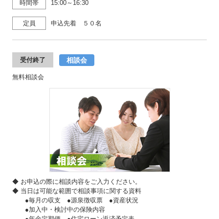
時間帯
15:00～16:30
定員
申込先着 ５０名
相談会
受付終了
無料相談会
◆ お申込の際に相談内容をご入力ください。
◆ 当日は可能な範囲で相談事項に関する資料
●毎月の収支 ●源泉徴収票 ●資産状況
●加入中・検討中の保険内容
●年金定期便 ●住宅ローン返済予定表