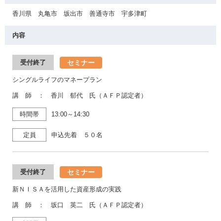
香川県 丸亀市 坂出市 善通寺市 宇多津町
内容
セミナー
受付終了
シングルライフのマネープラン
講 師 ： 香川 郁代 氏（ＡＦＰ認定者）
時間帯
13:00～14:30
定員
申込先着 ５０名
セミナー
受付終了
新ＮＩＳＡを活用した資産形成の実践
講 師 ： 坂口 英二 氏（ＡＦＰ認定者）