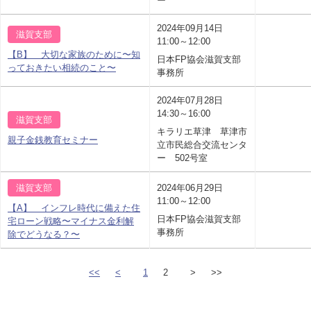
ー
2024年09月14日
滋賀支部
11:00～12:00
【B】 大切な家族のために〜知
日本FP協会滋賀支部
っておきたい相続のこと〜
事務所
2024年07月28日
14:30～16:00
滋賀支部
キラリエ草津 草津市
親子金銭教育セミナー
立市民総合交流センタ
ー 502号室
滋賀支部
2024年06月29日
11:00～12:00
【A】 インフレ時代に備えた住
日本FP協会滋賀支部
宅ローン戦略〜マイナス金利解
事務所
除でどうなる？〜
<<
<
1
2
>
>>