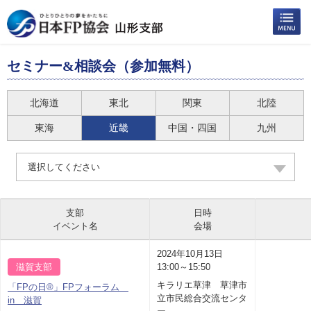
セミナー&相談会（参加無料）
北海道
東北
関東
北陸
東海
近畿
中国・四国
九州
選択してください
支部
日時
イベント名
会場
2024年10月13日
滋賀支部
13:00～15:50
キラリエ草津 草津市
「FPの日®」FPフォーラム
立市民総合交流センタ
in 滋賀