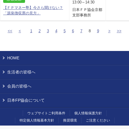
13:00～14:30
【ＦＰマネー塾】今さら聞けない？
日本ＦＰ協会京都
「源泉徴収票の見方」
支部事務所
<<
<
1
2
3
4
5
6
7
8
9
>
>>
HOME
生活者の皆様へ
会員の皆様へ
日本FP協会について
ウェブサイトご利用条件
個人情報保護方針
特定個人情報基本方針
推奨環境
ご注意ください