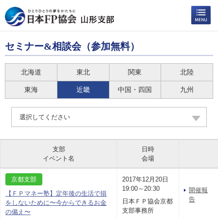
セミナー&相談会（参加無料）
北海道
東北
関東
北陸
東海
近畿
中国・四国
九州
選択してください
支部
日時
イベント名
会場
京都支部
2017年12月20日
19:00～20:30
開催報
【ＦＰマネー塾】定年後の生活で損
告
日本ＦＰ協会京都
をしないために〜今からできるお金
支部事務所
の備え〜