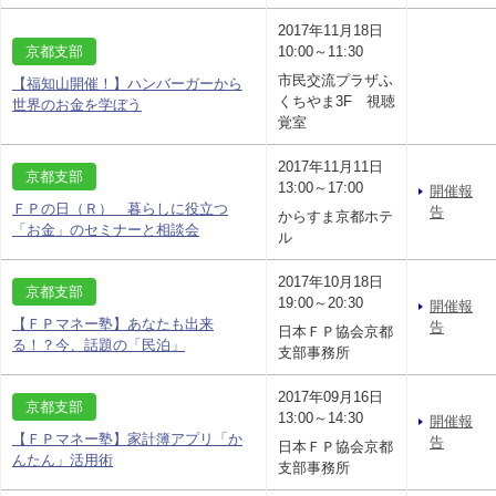
2017年11月18日
京都支部
10:00～11:30
市民交流プラザふ
【福知山開催！】ハンバーガーから
くちやま3F 視聴
世界のお金を学ぼう
覚室
2017年11月11日
京都支部
13:00～17:00
開催報
ＦＰの日（Ｒ） 暮らしに役立つ
告
からすま京都ホテ
「お金」のセミナーと相談会
ル
2017年10月18日
京都支部
19:00～20:30
開催報
【ＦＰマネー塾】あなたも出来
告
日本ＦＰ協会京都
る！？今、話題の「民泊」
支部事務所
2017年09月16日
京都支部
13:00～14:30
開催報
【ＦＰマネー塾】家計簿アプリ「か
告
日本ＦＰ協会京都
んたん」活用術
支部事務所