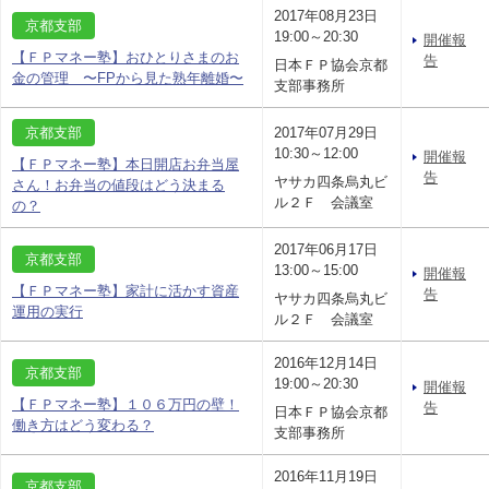
2017年08月23日
京都支部
19:00～20:30
開催報
【ＦＰマネー塾】おひとりさまのお
告
日本ＦＰ協会京都
金の管理 〜FPから見た熟年離婚〜
支部事務所
京都支部
2017年07月29日
10:30～12:00
開催報
【ＦＰマネー塾】本日開店お弁当屋
告
ヤサカ四条烏丸ビ
さん！お弁当の値段はどう決まる
ル２Ｆ 会議室
の？
2017年06月17日
京都支部
13:00～15:00
開催報
【ＦＰマネー塾】家計に活かす資産
告
ヤサカ四条烏丸ビ
運用の実行
ル２Ｆ 会議室
2016年12月14日
京都支部
19:00～20:30
開催報
【ＦＰマネー塾】１０６万円の壁！
告
日本ＦＰ協会京都
働き方はどう変わる？
支部事務所
2016年11月19日
京都支部