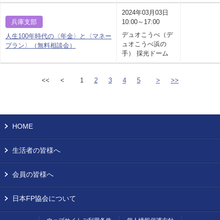
2024年03月03日
兵庫支部
10:00～17:00
デュオこうべ（デ
人生100年時代の〈年金〉と〈マネー
ュオこうべ浜の
プラン〉（無料相談会）
手） 採光ドーム
<<
<
1
2
3
4
5
>
>>
HOME
生活者の皆様へ
会員の皆様へ
日本FP協会について