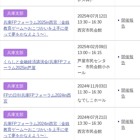
兵庫支部
2025年07月12日
開催報
13:30～16:30
兵庫FPフォーラム2025in西宮〈金銭
告
教育ゲーム〜おこづかいを上手に使
西宮市民会館
って夢をかなえよう〜〉
2025年02月09日
兵庫支部
13:00～16:15
開催報
芦屋市民センタ
くらしと金融経済講演会/兵庫FPフォ
告
ー 市民会館小ホ
ーラム2025in芦屋
ール
兵庫支部
2024年11月03日
開催報
11:30～16:30
FPの日®/兵庫FPフォーラム2024in西
告
なでしこホール
宮
兵庫支部
2024年07月21日
開催報
13:30～16:30
兵庫FPフォーラム2024in西宮〈金銭
告
教育ゲーム〜おこづかいを上手に使
西宮市民会館
って夢をかなえよう〜〉