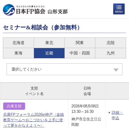
セミナー&相談会（参加無料）
北海道
東北
関東
北陸
東海
近畿
中国・四国
九州
選択してください
支部
日時
イベント名
会場
兵庫支部
2026年08月08日
13:30～16:30
詳細・
兵庫FPフォーラム2026in神戸〈金銭
申込
神戸市立住之江公
教育ゲーム〜おこづかいを上手に使
民館
って夢をかなえよう〜〉