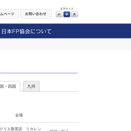
文字サイズ
小
中
大
）
国・四国
九州
会場
クリエ新居浜 リカレン