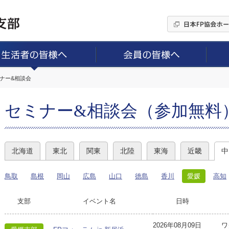
ミナー&相談会
セミナー&相談会（参加無料
北海道
東北
関東
北陸
東海
近畿
中
鳥取
島根
岡山
広島
山口
徳島
香川
愛媛
高知
支部
イベント名
日時
2026年08月09日
ワ