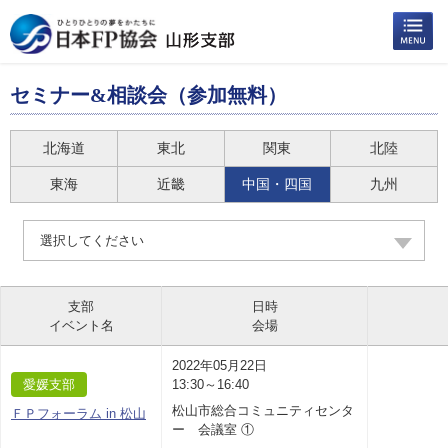
セミナー&相談会（参加無料）
北海道
東北
関東
北陸
東海
近畿
中国・四国
九州
選択してください
支部
日時
イベント名
会場
2022年05月22日
愛媛支部
13:30～16:40
松山市総合コミュニティセンタ
ＦＰフォーラム in 松山
ー 会議室 ①