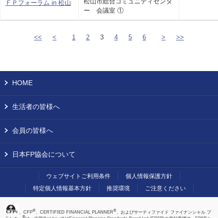
松山市総合コミュニティセンタ
ＦＰフォーラム in 松山
ー 会議室 ①
<<
<
1
2
3
4
5
6
>
>>
HOME
生活者の皆様へ
会員の皆様へ
日本FP協会について
ウェブサイトご利用条件
個人情報保護方針
特定個人情報基本方針
推奨環境
ご注意ください
®
®
、CFP
、CERTIFIED FINANCIAL PLANNER
、およびサーティファイド ファイナンシャル プ
®