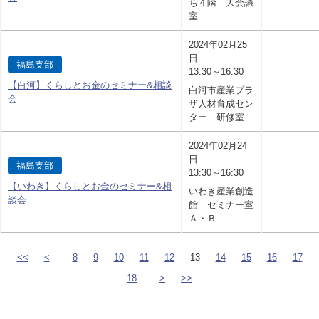
ち４階 大会議
室
2024年02月25
日
福島支部
13:30～16:30
【白河】くらしとお金のセミナー&相談
白河市産業プラ
会
ザ人材育成セン
ター 研修室
2024年02月24
日
福島支部
13:30～16:30
【いわき】くらしとお金のセミナー&相
いわき産業創造
談会
館 セミナー室
Ａ・Ｂ
<<
<
8
9
10
11
12
13
14
15
16
17
18
>
>>