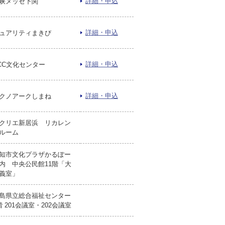
詳細・申込
峡メッセ下関
詳細・申込
ュアリティまきび
詳細・申込
CC文化センター
詳細・申込
クノアークしまね
クリエ新居浜 リカレン
ルーム
知市文化プラザかるぽー
内 中央公民館11階「大
義室」
島県立総合福祉センター
階 201会議室・202会議室