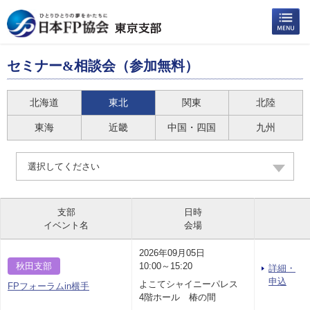
セミナー&相談会（参加無料）
北海道
東北
関東
北陸
東海
近畿
中国・四国
九州
選択してください
支部
日時
イベント名
会場
2026年09月05日
秋田支部
10:00～15:20
詳細・
申込
よこてシャイニーパレス
FPフォーラムin横手
4階ホール 椿の間