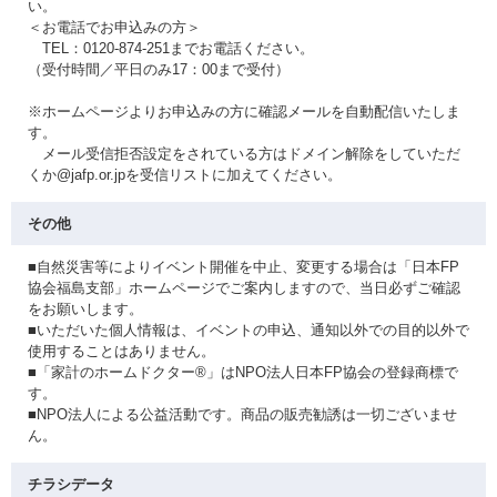
い。
＜お電話でお申込みの方＞
TEL：0120-874-251までお電話ください。
（受付時間／平日のみ17：00まで受付）
※ホームページよりお申込みの方に確認メールを自動配信いたしま
す。
メール受信拒否設定をされている方はドメイン解除をしていただ
くか@jafp.or.jpを受信リストに加えてください。
その他
■自然災害等によりイベント開催を中止、変更する場合は「日本FP
協会福島支部」ホームページでご案内しますので、当日必ずご確認
をお願いします。
■いただいた個人情報は、イベントの申込、通知以外での目的以外で
使用することはありません。
■「家計のホームドクター®」はNPO法人日本FP協会の登録商標で
す。
■NPO法人による公益活動です。商品の販売勧誘は一切ございませ
ん。
チラシデータ