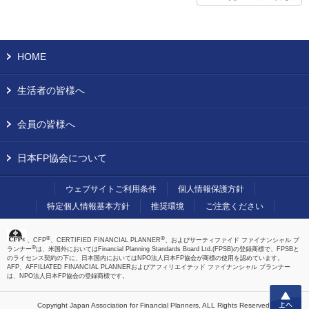
HOME
生活者の皆様へ
会員の皆様へ
日本FP協会について
ウェブサイトご利用条件
個人情報保護方針
特定個人情報基本方針
推奨環境
ご注意ください
®
®
、CFP
、CERTIFIED FINANCIAL PLANNER
、およびサーティファイド ファイナンシャル プ
®
ランナー
は、米国外においてはFinancial Planning Standards Board Ltd.(FPSB)の登録商標で、FPSBと
のライセンス契約の下に、日本国内においてはNPO法人日本FP協会が商標の使用を認めています。
AFP、AFFILIATED FINANCIAL PLANNERおよびアフィリエイテッド ファイナンシャル プランナー
は、NPO法人日本FP協会の登録商標です。
上へ
Copyright Japan Association for Financial Planners,
ALL Rights Reserved.