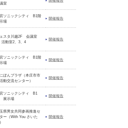
開催報告
議室
宮ソニックシティ B1階
開催報告
示場
ェスタ川越2F 会議室
開催報告
、活動室2、3、4
宮ソニックシティ B1階
開催報告
示場
にぽんプラザ（本庄市市
開催報告
活動交流センター）
宮ソニックシティ B1
開催報告
 展示場
玉県男女共同参画推進セ
ター（With You さいた
開催報告
）