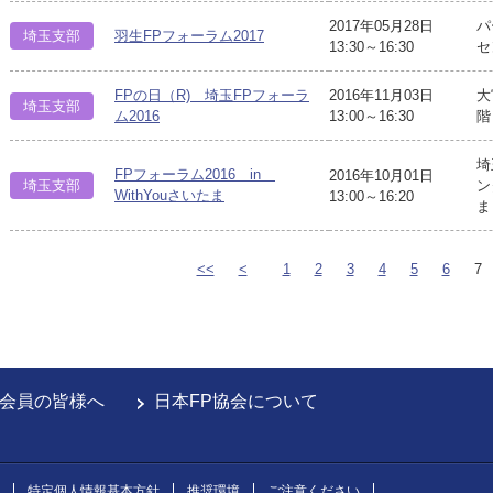
2017年05月28日
パ
埼玉支部
羽生FPフォーラム2017
13:30～16:30
セ
FPの日（R) 埼玉FPフォーラ
2016年11月03日
大
埼玉支部
ム2016
13:00～16:30
階
埼
FPフォーラム2016 in
2016年10月01日
埼玉支部
ン
WithYouさいたま
13:00～16:20
ま
<<
<
1
2
3
4
5
6
7
会員の皆様へ
日本FP協会について
特定個人情報基本方針
推奨環境
ご注意ください