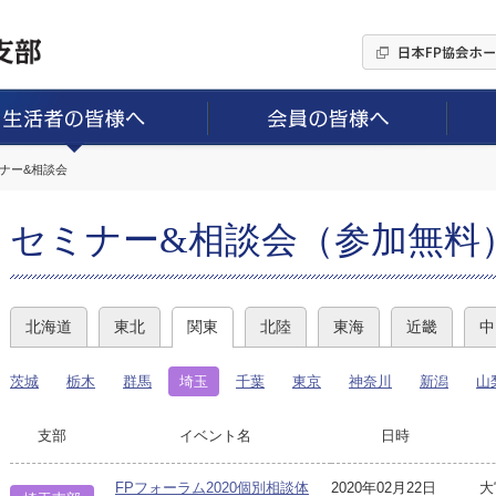
ミナー&相談会
セミナー&相談会（参加無料
北海道
東北
関東
北陸
東海
近畿
中
茨城
栃木
群馬
埼玉
千葉
東京
神奈川
新潟
山
支部
イベント名
日時
FPフォーラム2020個別相談体
2020年02月22日
大