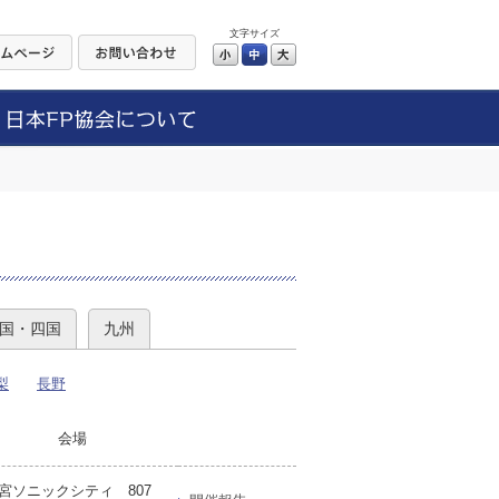
文字サイズ
小
中
大
）
国・四国
九州
梨
長野
会場
宮ソニックシティ 807