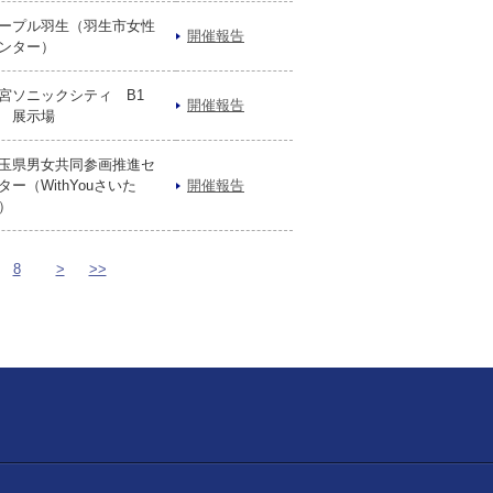
ープル羽生（羽生市女性
開催報告
ンター）
宮ソニックシティ B1
開催報告
 展示場
玉県男女共同参画推進セ
ター（WithYouさいた
開催報告
）
8
>
>>