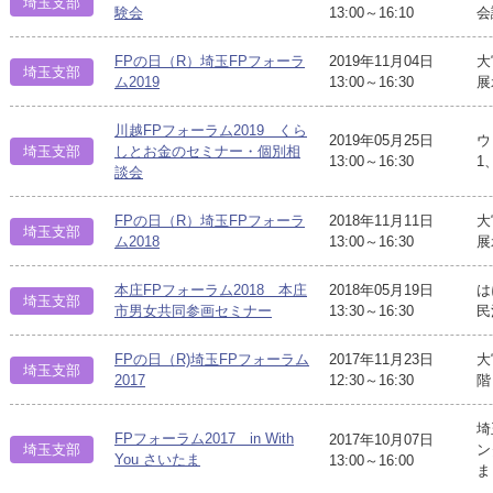
埼玉支部
験会
13:00～16:10
会
FPの日（R）埼玉FPフォーラ
2019年11月04日
大
埼玉支部
ム2019
13:00～16:30
展
川越FPフォーラム2019 くら
2019年05月25日
ウ
埼玉支部
しとお金のセミナー・個別相
13:00～16:30
1
談会
FPの日（R）埼玉FPフォーラ
2018年11月11日
大
埼玉支部
ム2018
13:00～16:30
展
本庄FPフォーラム2018 本庄
2018年05月19日
は
埼玉支部
市男女共同参画セミナー
13:30～16:30
民
FPの日（R)埼玉FPフォーラム
2017年11月23日
大
埼玉支部
2017
12:30～16:30
階
埼
FPフォーラム2017 in With
2017年10月07日
埼玉支部
ン
You さいたま
13:00～16:00
ま