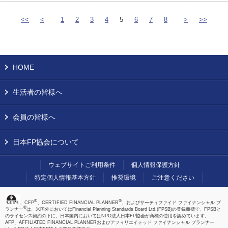
<<
<
1
2
3
4
5
6
7
8
>
>>
HOME
生活者の皆様へ
会員の皆様へ
日本FP協会について
ウェブサイトご利用条件
個人情報保護方針
特定個人情報基本方針
推奨環境
ご注意ください
®
®
、CFP
、CERTIFIED FINANCIAL PLANNER
、およびサーティファイド ファイナンシャル プ
®
ランナー
は、米国外においてはFinancial Planning Standards Board Ltd.(FPSB)の登録商標で、FPSBと
のライセンス契約の下に、日本国内においてはNPO法人日本FP協会が商標の使用を認めています。
AFP、AFFILIATED FINANCIAL PLANNERおよびアフィリエイテッド ファイナンシャル プランナー