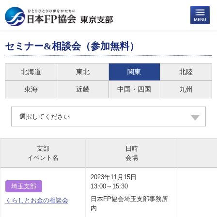
セミナー&相談会（参加無料）
北海道
東北
関東
北陸
東海
近畿
中国・四国
九州
選択してください
支部
日時
イベント名
会場
2023年11月15日
埼玉支部
13:00～15:30
日本FP協会埼玉支部事務所
くらしとお金の相談会
内