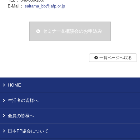
TEL： 048-650-2667
E-Mail：
saitama_bb@jafp.or.jp
セミナー&相談会のお申込み
一覧ページへ戻る
HOME
生活者の皆様へ
会員の皆様へ
日本FP協会について