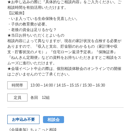
★お申し込みの際に『具体的なご相談内容』をご入力ください。ご
相談時間を有効活用いただけます。
【記載例】
・いま入っている生命保険を見直したい。
・子供の教育費が必要。
・老後の資金は足りるかな？
★当日お持ちいただくとよいもの
相談内容によって異なりますが、現在の家計状況を点検する必要が
ありますので、『収入と支出、貯金額のわかるもの（家計簿や収
支・貯蓄状況のメモ）』『住宅ローン返済予定表』『保険証券』
『ねんきん定期便』などの資料をお持ちいただきますとご相談をス
ムーズに進行いただけます。
★会場イベント中止の際は、個別相談体験会のオンラインでの開催
はございませんのでご了承ください。
時間帯
13:00～14:00
/
14:15～15:15
/
15:30～16:30
定員
各回 12組
相談会
お申込み不要
《会場参加》ちょこっと相談