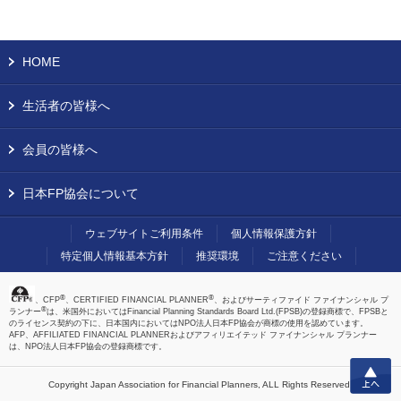
HOME
生活者の皆様へ
会員の皆様へ
日本FP協会について
ウェブサイトご利用条件
個人情報保護方針
特定個人情報基本方針
推奨環境
ご注意ください
®
®
、CFP
、CERTIFIED FINANCIAL PLANNER
、およびサーティファイド ファイナンシャル プ
®
ランナー
は、米国外においてはFinancial Planning Standards Board Ltd.(FPSB)の登録商標で、FPSBと
のライセンス契約の下に、日本国内においてはNPO法人日本FP協会が商標の使用を認めています。
AFP、AFFILIATED FINANCIAL PLANNERおよびアフィリエイテッド ファイナンシャル プランナー
は、NPO法人日本FP協会の登録商標です。
上へ
Copyright Japan Association for Financial Planners,
ALL Rights Reserved.