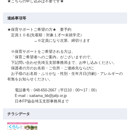
★こちらの申し込みは不要です★
連絡事項等
★保育サポートご希望の方★ 要予約
定員１０名(先着順：対象１才〜未就学児）
→※定員になり次第、締切ります
※保育サポートをご希望される方は、
「保育ご希望者へのご案内」がございますので、
下記問い合わせ先埼玉支部事務局まで、お申し込みください。
保護者の方のお名前・ご住所・ご連絡先ならびに
お子様のお名前・ふりがな・性別・生年月日(月齢)・アレルギーの
有無をお知らせください。
電話番号：048-650-2667（平日10：00〜17：00）
E-mail：saitama_bb@jafp.or.jp
日本FP協会埼玉支部事務局まで
チラシデータ