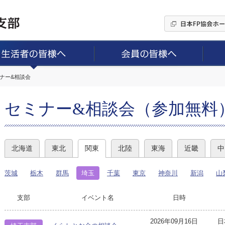
ミナー&相談会
セミナー&相談会（参加無料
北海道
東北
関東
北陸
東海
近畿
中
茨城
栃木
群馬
埼玉
千葉
東京
神奈川
新潟
山
支部
イベント名
日時
2026年09月16日
日