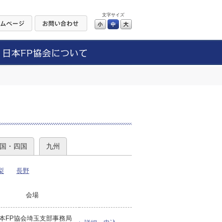
文字サイズ
小
中
大
）
国・四国
九州
梨
長野
会場
本FP協会埼玉支部事務局