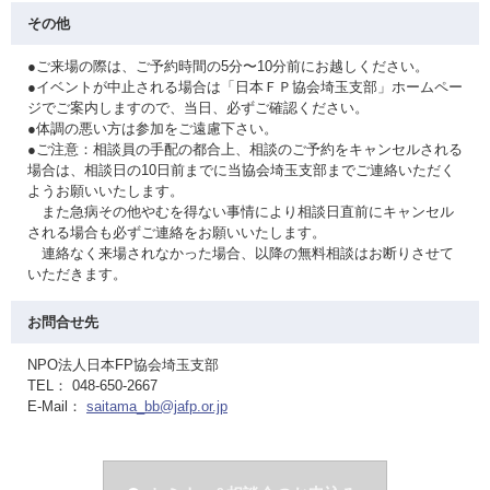
その他
●ご来場の際は、ご予約時間の5分〜10分前にお越しください。
●イベントが中止される場合は「日本ＦＰ協会埼玉支部」ホームペー
ジでご案内しますので、当日、必ずご確認ください。
●体調の悪い方は参加をご遠慮下さい。
●ご注意：相談員の手配の都合上、相談のご予約をキャンセルされる
場合は、相談日の10日前までに当協会埼玉支部までご連絡いただく
ようお願いいたします。
また急病その他やむを得ない事情により相談日直前にキャンセル
される場合も必ずご連絡をお願いいたします。
連絡なく来場されなかった場合、以降の無料相談はお断りさせて
いただきます。
お問合せ先
NPO法人日本FP協会埼玉支部
TEL： 048-650-2667
E-Mail：
saitama_bb@jafp.or.jp