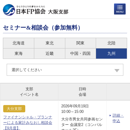
セミナー&相談会（参加無料）
北海道
東北
関東
北陸
東海
近畿
中国・四国
九州
選択してください
支部
日時
イベント名
会場
2026年09月19日
大分支部
10:00～15:00
詳細・
ファイナンシャル・プランナ
大分市男女共同参画セン
申込
ーによる家計みなおし相談会
ター 会議室2（コンパル
【9月度】