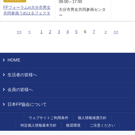
09:00～17:00
FPフォーラムin大分市男女
大分市男女共同参画センタ
共同参画うめはるフェスタ
ー
<<
<
1
2
3
4
5
6
7
>
>>
HOME
生活者の皆様へ
会員の皆様へ
日本FP協会について
ウェブサイトご利用条件
個人情報保護方針
特定個人情報基本方針
推奨環境
ご注意ください