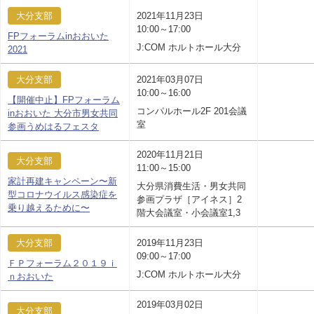
大分支部
2021年11月23日
10:00～17:00
FPフォーラムinおおいた
J:COM ホルトホール大分
2021
大分支部
2021年03月07日
10:00～16:00
【開催中止】FPフォーラム
コンパルホール2F 201会議
inおおいた 大分市男女共同
室
参画うめはるフェスタ
2020年11月21日
大分支部
11:00～15:00
家計再建キャンペーン〜新
大分県消費生活・男女共同
型コロナウイルス感染症を
参画プラザ［アイネス］2
乗り越えるために〜
階大会議室・小会議室1,3
大分支部
2019年11月23日
09:00～17:00
ＦＰフォーラム２０１９ｉ
J:COM ホルトホール大分
ｎおおいた
2019年03月02日
大分支部