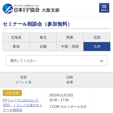
セミナー&相談会（参加無料）
北海道
東北
関東
北陸
東海
近畿
中国・四国
九州
選択してください
支部
日時
イベント名
会場
大分支部
2022年11月23日
10:00～17:00
FPフォーラムinおおいた
2022 くらしとお金のセミ
J:COM ホルトホール大分
ナー＆相談会