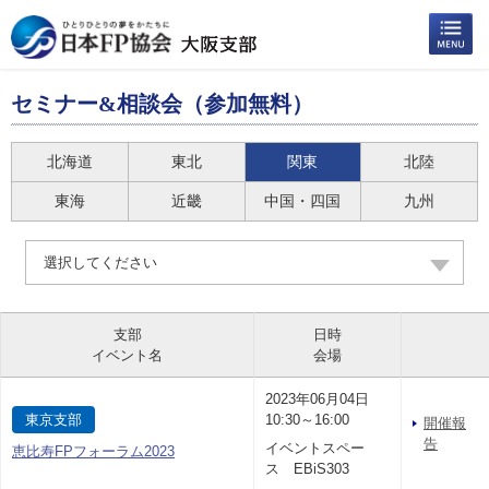
セミナー&相談会（参加無料）
北海道
東北
関東
北陸
東海
近畿
中国・四国
九州
選択してください
支部
日時
イベント名
会場
2023年06月04日
東京支部
10:30～16:00
開催報
告
イベントスペー
恵比寿FPフォーラム2023
ス EBiS303