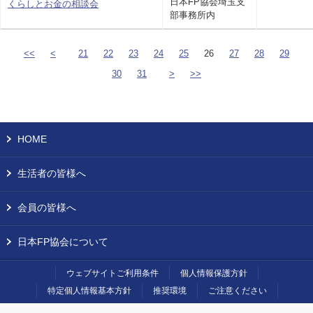
日本FP協会埼玉支
くらしとお金の相談会
部事務所内
<<
<
21
22
23
24
25
26
27
28
29
30
31
>
>>
HOME
生活者の皆様へ
会員の皆様へ
日本FP協会について
ウェブサイトご利用条件
個人情報保護方針
特定個人情報基本方針
推奨環境
ご注意ください