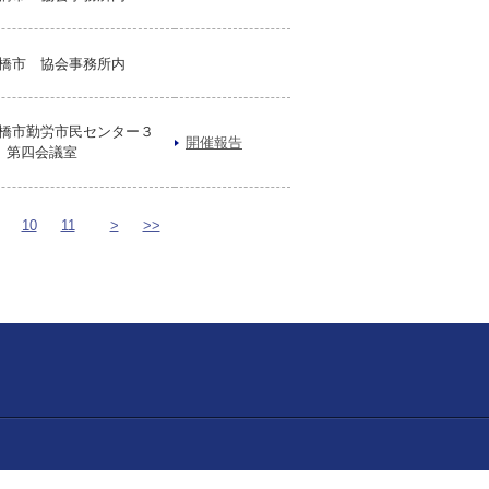
橋市 協会事務所内
橋市勤労市民センター３
開催報告
 第四会議室
10
11
>
>>