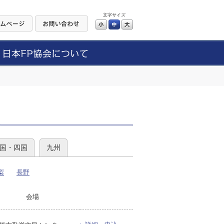
文字サイズ
小
中
大
）
国・四国
九州
梨
長野
会場