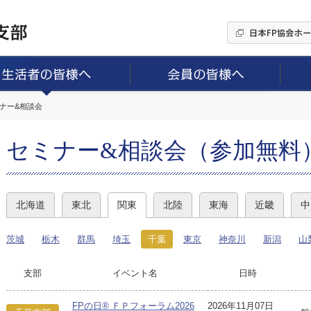
ミナー&相談会
セミナー&相談会（参加無料
北海道
東北
関東
北陸
東海
近畿
中
茨城
栃木
群馬
埼玉
千葉
東京
神奈川
新潟
山
支部
イベント名
日時
FPの日® ＦＰフォーラム2026
2026年11月07日