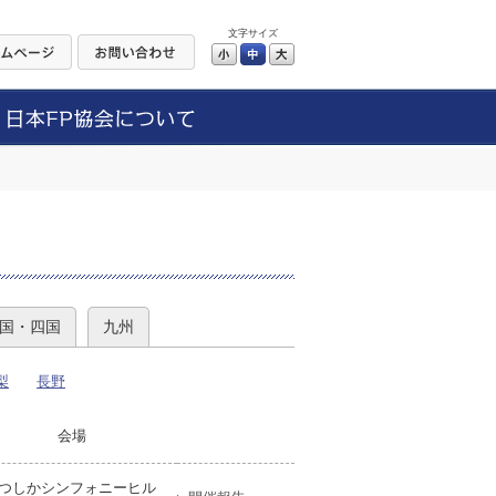
文字サイズ
小
中
大
）
国・四国
九州
梨
長野
会場
つしかシンフォニーヒル