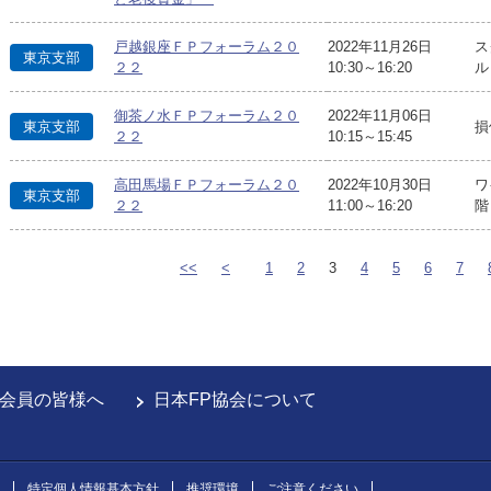
戸越銀座ＦＰフォーラム２０
2022年11月26日
ス
東京支部
２２
10:30～16:20
ル
御茶ノ水ＦＰフォーラム２０
2022年11月06日
東京支部
損
２２
10:15～15:45
高田馬場ＦＰフォーラム２０
2022年10月30日
ワ
東京支部
２２
11:00～16:20
階
<<
<
1
2
3
4
5
6
7
会員の皆様へ
日本FP協会について
特定個人情報基本方針
推奨環境
ご注意ください