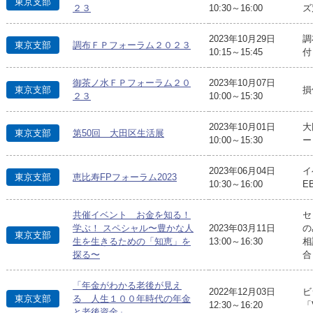
東京支部
２３
10:30～16:00
ズ
2023年10月29日
調
東京支部
調布ＦＰフォーラム２０２３
10:15～15:45
付
御茶ノ水ＦＰフォーラム２０
2023年10月07日
東京支部
損
２３
10:00～15:30
2023年10月01日
大
東京支部
第50回 大田区生活展
10:00～15:30
ー
2023年06月04日
イ
東京支部
恵比寿FPフォーラム2023
10:30～16:00
EB
共催イベント お金を知る！
セ
学ぶ！ スペシャル〜豊かな人
2023年03月11日
の
東京支部
生を生きるための「知恵」を
13:00～16:30
相
探る〜
合
「年金がわかる老後が見え
2022年12月03日
ビ
東京支部
る 人生１００年時代の年金
12:30～16:20
「V
と老後資金」