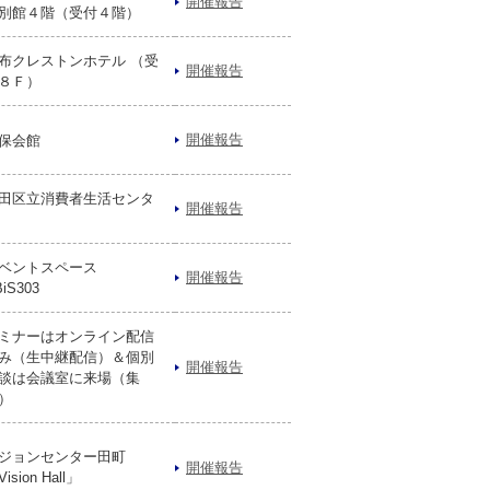
開催報告
別館４階（受付４階）
布クレストンホテル （受
開催報告
８Ｆ）
開催報告
保会館
田区立消費者生活センタ
開催報告
ベントスペース
開催報告
iS303
ミナーはオンライン配信
み（生中継配信）＆個別
開催報告
談は会議室に来場（集
）
ジョンセンター田町
開催報告
ision Hall」