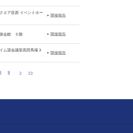
クエア荏原 イベントホー
開催報告
開催報告
保会館 ５階
イム貸会議室高田馬場３
開催報告
8
9
>
>>