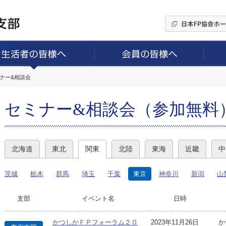
ミナー&相談会
セミナー&相談会（参加無料
北海道
東北
関東
北陸
東海
近畿
中
茨城
栃木
群馬
埼玉
千葉
東京
神奈川
新潟
山
支部
イベント名
日時
かつしかＦＰフォーラム２０
2023年11月26日
か