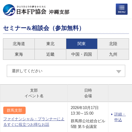
セミナー&相談会（参加無料）
北海道
東北
関東
北陸
東海
近畿
中国・四国
九州
選択してください
支部
日時
イベント名
会場
2026年10月17日
群馬支部
13:30～15:00
詳細・
ファイナンシャル・プランナーによ
申込
群馬県公社総合ビル
るすぐに役立つお得なお話
5階 第５会議室