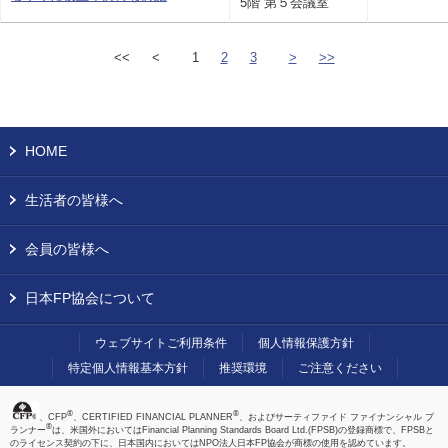
5階 第５会議室
<<
<
1
2
3
>
>>
HOME
生活者の皆様へ
会員の皆様へ
日本FP協会について
ウェブサイトご利用条件
個人情報保護方針
特定個人情報基本方針
推奨環境
ご注意ください
®
®
、CFP
、CERTIFIED FINANCIAL PLANNER
、およびサーティファイド ファイナンシャル プ
®
ランナー
は、米国外においてはFinancial Planning Standards Board Ltd.(FPSB)の登録商標で、FPSBと
のライセンス契約の下に、日本国内においてはNPO法人日本FP協会が商標の使用を認めています。