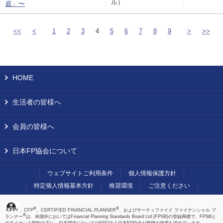
ル）
庭」〜
<<
<
1
2
3
4
5
6
7
8
9
>
>>
HOME
生活者の皆様へ
会員の皆様へ
日本FP協会について
ウェブサイトご利用条件
個人情報保護方針
特定個人情報基本方針
推奨環境
ご注意ください
®
®
、CFP
、CERTIFIED FINANCIAL PLANNER
、およびサーティファイド ファイナンシャル プ
®
ランナー
は、米国外においてはFinancial Planning Standards Board Ltd.(FPSB)の登録商標で、FPSBと