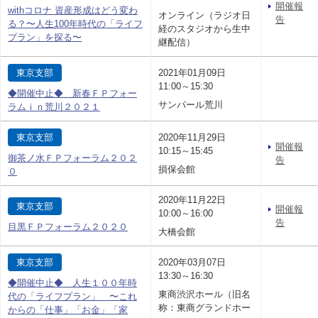
開催報
withコロナ 資産形成はどう変わ
オンライン（ラジオ日
告
る？〜人生100年時代の「ライフ
経のスタジオから生中
プラン」を探る〜
継配信）
東京支部
2021年01月09日
11:00～15:30
◆開催中止◆ 新春ＦＰフォー
サンパール荒川
ラムｉｎ荒川２０２１
東京支部
2020年11月29日
開催報
10:15～15:45
御茶ノ水ＦＰフォーラム２０２
告
損保会館
０
2020年11月22日
東京支部
開催報
10:00～16:00
告
目黒ＦＰフォーラム２０２０
大橋会館
東京支部
2020年03月07日
13:30～16:30
◆開催中止◆ 人生１００年時
東商渋沢ホール（旧名
代の「ライフプラン」 〜これ
称：東商グランドホー
からの「仕事」「お金」「家