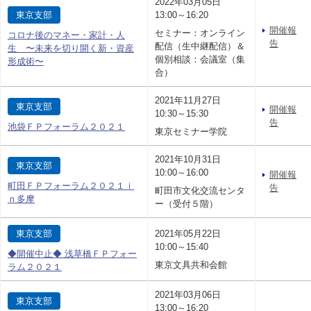
2022年03月05日
東京支部
13:00～16:20
開催報
セミナー：オンライン
コロナ後のマネー・家計・人
告
配信（生中継配信）＆
生 〜未来を切り開く新・資産
個別相談：会議室（集
形成術〜
合）
2021年11月27日
東京支部
開催報
10:30～15:30
告
池袋ＦＰフォーラム２０２１
東京セミナー学院
2021年10月31日
東京支部
10:00～16:00
開催報
町田ＦＰフォーラム２０２１ｉ
告
町田市文化交流センタ
ｎ多摩
ー（受付５階）
東京支部
2021年05月22日
10:00～15:40
◆開催中止◆ 浅草橋ＦＰフォー
東京文具共和会館
ラム２０２１
2021年03月06日
東京支部
13:00～16:20