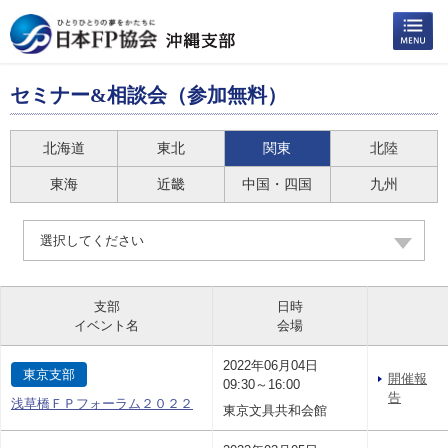
セミナー&相談会（参加無料）
北海道
東北
関東
北陸
東海
近畿
中国・四国
九州
選択してください
支部
日時
イベント名
会場
2022年06月04日
東京支部
開催報
09:30～16:00
告
浅草橋ＦＰフォーラム２０２２
東京文具共和会館