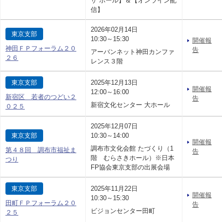
ザ ホール】＆【オンライン配
信】
2026年02月14日
東京支部
10:30～15:30
開催報
神田ＦＰフォーラム２０
告
アーバンネット神田カンファ
２６
レンス３階
東京支部
2025年12月13日
開催報
12:00～16:00
新宿区 若者のつどい２
告
新宿文化センター 大ホール
０２５
2025年12月07日
東京支部
10:30～14:00
開催報
調布市文化会館 たづくり（1
第４８回 調布市福祉ま
告
階 むらさきホール）※日本
つり
FP協会東京支部の出展会場
東京支部
2025年11月22日
開催報
10:30～15:30
田町ＦＰフォーラム２０
告
ビジョンセンター田町
２５