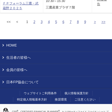
10:30～15:30
ＦＰフォーラム三鷹・武
告
三鷹産業プラザ７階
蔵野２０２５
<<
<
1
2
3
4
5
6
7
8
9
>
>>
HOME
生活者の皆様へ
会員の皆様へ
日本FP協会について
ウェブサイトご利用条件
個人情報保護方針
特定個人情報基本方針
推奨環境
ご注意ください
®
®
、CFP
、CERTIFIED FINANCIAL PLANNER
、およびサーティファイド ファイナンシャル プ