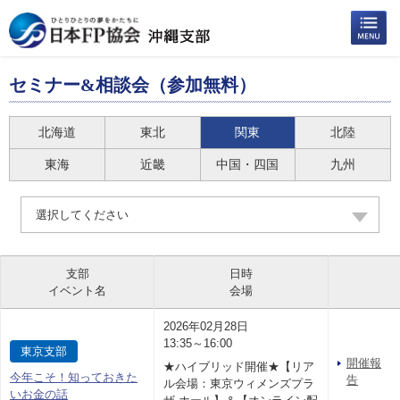
セミナー&相談会（参加無料）
北海道
東北
関東
北陸
東海
近畿
中国・四国
九州
選択してください
支部
日時
イベント名
会場
2026年02月28日
13:35～16:00
東京支部
開催報
★ハイブリッド開催★【リア
今年こそ！知っておきた
告
ル会場：東京ウィメンズプラ
いお金の話