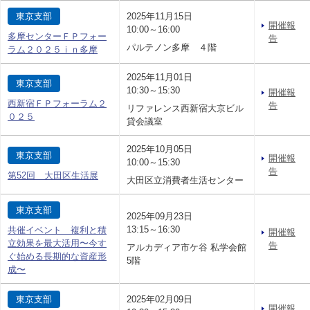
東京支部
2025年11月15日
開催報
10:00～16:00
多摩センターＦＰフォー
告
パルテノン多摩 ４階
ラム２０２５ｉｎ多摩
2025年11月01日
東京支部
10:30～15:30
開催報
西新宿ＦＰフォーラム２
告
リファレンス西新宿大京ビル
０２５
貸会議室
2025年10月05日
東京支部
開催報
10:00～15:30
告
第52回 大田区生活展
大田区立消費者生活センター
東京支部
2025年09月23日
13:15～16:30
共催イベント 複利と積
開催報
立効果を最大活用〜今す
告
アルカディア市ケ谷 私学会館
ぐ始める長期的な資産形
5階
成〜
東京支部
2025年02月09日
開催報