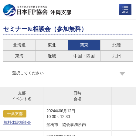
セミナー&相談会（参加無料）
北海道
東北
関東
北陸
東海
近畿
中国・四国
九州
選択してください
支部
日時
イベント名
会場
2024年06月12日
千葉支部
10:30～12:30
無料体験相談会
船橋市 協会事務所内